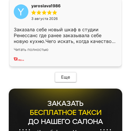
yaroslava1986
3 августа 2026
Заказала себе новый шкаф в студии
Ренессанс где ранее заказывала себе
новую кухню.Чего искать, когда качеством
вполне довольна. Служит кухня уже почти
Читать полностью
два года, нареканий нет.
Еще
ЗАКАЗАТЬ
БЕСПЛАТНОЕ ТАКСИ
ДО НАШЕГО САЛОНА