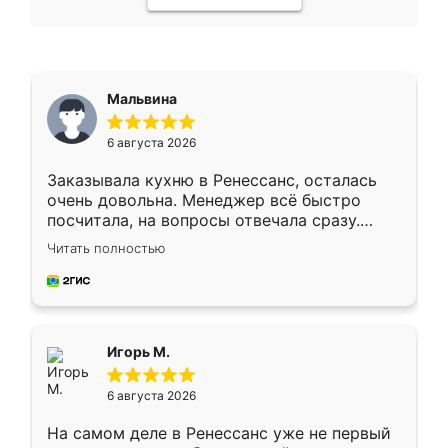
Мальвина
6 августа 2026
Заказывала кухню в Ренессанс, осталась
очень довольна. Менеджер всё быстро
посчитала, на вопросы отвечала сразу.
Замерщик приехал в субботу, подошёл к
Читать полностью
делу со всей ответственностью. Собрали
за день, ребята работали аккуратно, даже
пыли почти не было. Качество отличное,
ящики ходят плавно, ничего не скрипит.
Всё подошло как влитое.
Игорь М.
6 августа 2026
На самом деле в Ренессанс уже не первый