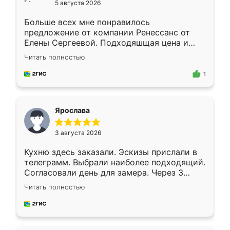
5 августа 2026
Больше всех мне понравилось
предложение от компании Ренессанс от
Елены Сергеевой. Подходяшщая цена и
короткие сроки изготовления. Приехавший
Читать полностью
для замера сотрудник Владислав
предложил по моему эскизу самый
1
подходящий вариант шкафа. Немного его
видоизменил, получилось даже лучше, чем
я хотела.
Ярослава
3 августа 2026
Кухню здесь заказали. Эскизы прислали в
телеграмм. Выбрали наиболее подходящий.
Согласовали день для замера. Через 3
недели кухня была уже готова. Остались
Читать полностью
довольны работой. Спасибо Ренессанс
мебель за качественную работу!