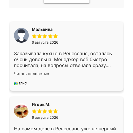
Мальвина
6 августа 2026
Заказывала кухню в Ренессанс, осталась
очень довольна. Менеджер всё быстро
посчитала, на вопросы отвечала сразу.
Замерщик приехал в субботу, подошёл к
Читать полностью
делу со всей ответственностью. Собрали
за день, ребята работали аккуратно, даже
пыли почти не было. Качество отличное,
ящики ходят плавно, ничего не скрипит.
Всё подошло как влитое.
Игорь М.
6 августа 2026
На самом деле в Ренессанс уже не первый