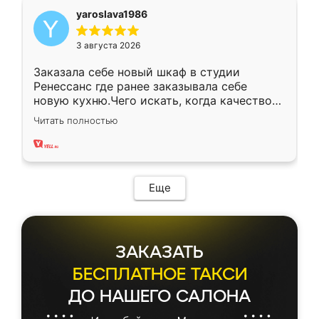
yaroslava1986
3 августа 2026
Заказала себе новый шкаф в студии
Ренессанс где ранее заказывала себе
новую кухню.Чего искать, когда качеством
вполне довольна. Служит кухня уже почти
Читать полностью
два года, нареканий нет.
Еще
ЗАКАЗАТЬ
БЕСПЛАТНОЕ ТАКСИ
ДО НАШЕГО САЛОНА