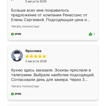
5 августа 2026
Больше всех мне понравилось
предложение от компании Ренессанс от
Елены Сергеевой. Подходяшщая цена и
короткие сроки изготовления. Приехавший
Читать полностью
для замера сотрудник Владислав
предложил по моему эскизу самый
1
подходящий вариант шкафа. Немного его
видоизменил, получилось даже лучше, чем
я хотела.
Ярослава
3 августа 2026
Кухню здесь заказали. Эскизы прислали в
телеграмм. Выбрали наиболее подходящий.
Согласовали день для замера. Через 3
недели кухня была уже готова. Остались
Читать полностью
довольны работой. Спасибо Ренессанс
мебель за качественную работу!