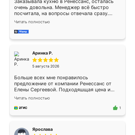
Заказывала кухню в Ренессанс, осталась
очень довольна. Менеджер всё быстро
посчитала, на вопросы отвечала сразу.
Замерщик приехал в субботу, подошёл к
Читать полностью
делу со всей ответственностью. Собрали
за день, ребята работали аккуратно, даже
пыли почти не было. Качество отличное,
ящики ходят плавно, ничего не скрипит.
Всё подошло как влитое.
Аринка Р.
5 августа 2026
Больше всех мне понравилось
предложение от компании Ренессанс от
Елены Сергеевой. Подходяшщая цена и
короткие сроки изготовления. Приехавший
Читать полностью
для замера сотрудник Владислав
предложил по моему эскизу самый
1
подходящий вариант шкафа. Немного его
видоизменил, получилось даже лучше, чем
я хотела.
Ярослава