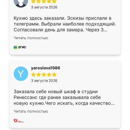
3 августа 2026
Кухню здесь заказали. Эскизы прислали в
телеграмм. Выбрали наиболее подходящий.
Согласовали день для замера. Через 3
недели кухня была уже готова. Остались
Читать полностью
довольны работой. Спасибо Ренессанс
мебель за качественную работу!
yaroslava1986
3 августа 2026
Заказала себе новый шкаф в студии
Ренессанс где ранее заказывала себе
новую кухню.Чего искать, когда качеством
вполне довольна. Служит кухня уже почти
Читать полностью
два года, нареканий нет.