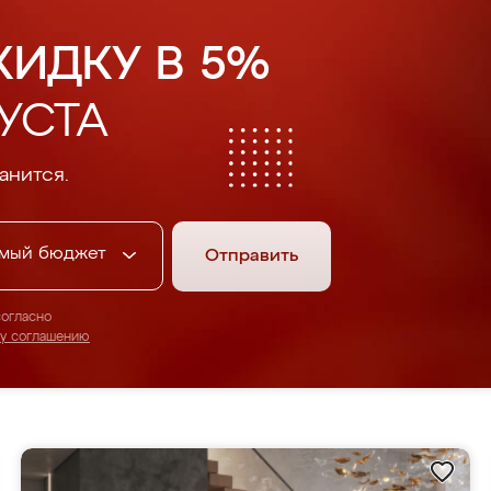
КИДКУ В 5%
УСТА
анится.
мый бюджет
Отправить
согласно
му соглашению