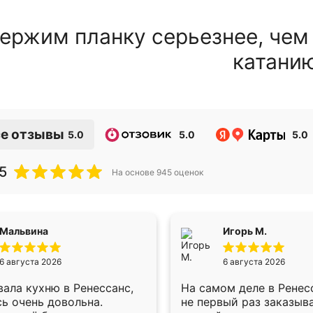
ержим планку серьезнее, чем
катани
е отзывы
5.0
5.0
5.0
5
На основе
945
оценок
Мальвина
Игорь М.
6 августа 2026
6 августа 2026
ала кухню в Ренессанс,
На самом деле в Ренес
ь очень довольна.
не первый раз заказыв