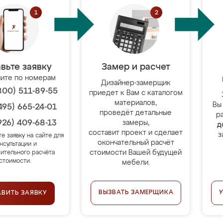
вьте заявку
Замер и расчет
ите по номерам
Дизайнер-замерщик
800) 511-89-55
приедет к Вам с каталогом
материалов,
Вы
495) 665-24-01
проведёт детальные
р
926) 409-68-13
замеры,
д
составит проект и сделает
з
те заявку на сайте для
окончательный расчёт
нсультации и
стоимости Вашей будущей
ительного расчёта
стоимости.
мебели.
ВЫЗВАТЬ ЗАМЕРЩИКА
АВИТЬ ЗАЯВКУ