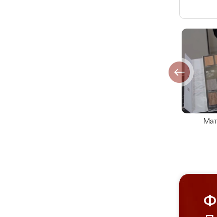
Мат
Ф