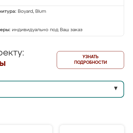
итура:
Boyard, Blum
еры:
индивидуально под Ваш заказ
екту:
УЗНАТЬ
лы
ПОДРОБНОСТИ
▼