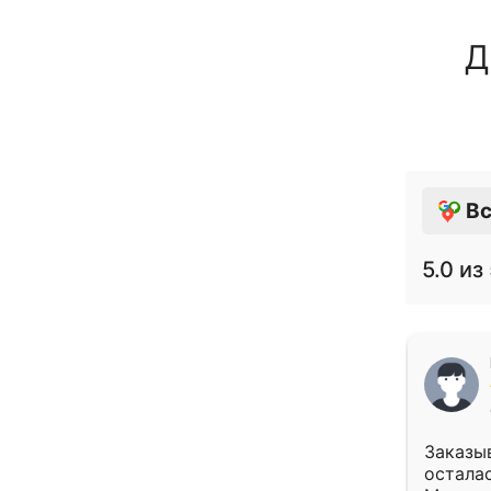
Д
Вс
5.0
из 
Заказыв
осталас