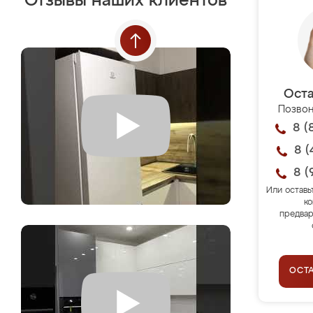
Отзывы наших клиентов
Оста
Позвон
8 (
8 (
8 (
Или оставь
ко
предвар
ОСТ