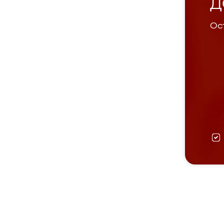
Д
Ост