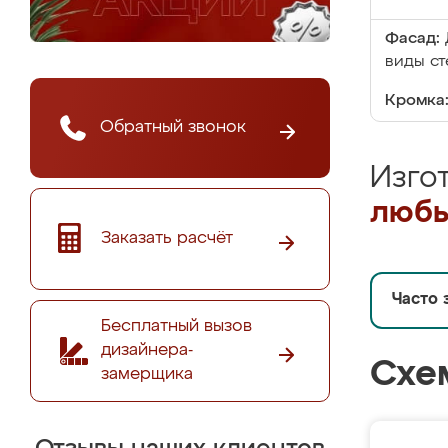
Фасад:
виды ст
Кромка
Обратный звонок
Изго
любы
Заказать расчёт
Часто 
Бесплатный вызов
дизайнера-
Схе
замерщика