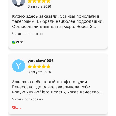
3 августа 2026
Кухню здесь заказали. Эскизы прислали в
телеграмм. Выбрали наиболее подходящий.
Согласовали день для замера. Через 3
недели кухня была уже готова. Остались
Читать полностью
довольны работой. Спасибо Ренессанс
мебель за качественную работу!
yaroslava1986
3 августа 2026
Заказала себе новый шкаф в студии
Ренессанс где ранее заказывала себе
новую кухню.Чего искать, когда качеством
вполне довольна. Служит кухня уже почти
Читать полностью
два года, нареканий нет.