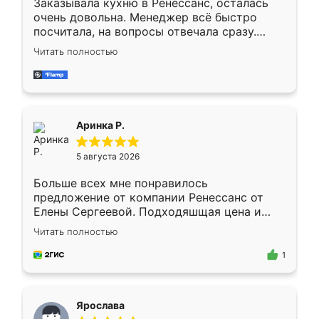
Заказывала кухню в Ренессанс, осталась
очень довольна. Менеджер всё быстро
посчитала, на вопросы отвечала сразу.
Замерщик приехал в субботу, подошёл к
Читать полностью
делу со всей ответственностью. Собрали
за день, ребята работали аккуратно, даже
пыли почти не было. Качество отличное,
ящики ходят плавно, ничего не скрипит.
Всё подошло как влитое.
Аринка Р.
5 августа 2026
Больше всех мне понравилось
предложение от компании Ренессанс от
Елены Сергеевой. Подходяшщая цена и
короткие сроки изготовления. Приехавший
Читать полностью
для замера сотрудник Владислав
предложил по моему эскизу самый
1
подходящий вариант шкафа. Немного его
видоизменил, получилось даже лучше, чем
я хотела.
Ярослава