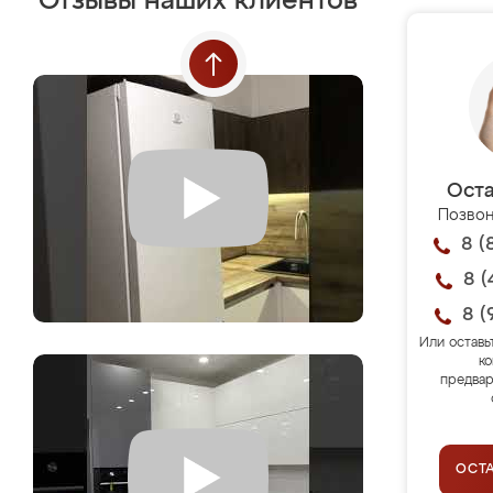
Отзывы наших клиентов
Оста
Позвон
8 (
8 (
8 (
Или оставь
ко
предвар
ОСТ