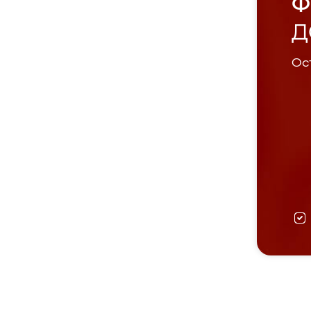
Ф
Д
Ост