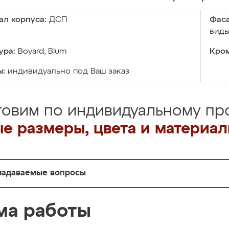
ал корпуса:
ДСП
Фаса
виды
ура:
Boyard, Blum
Кром
ы:
индивидуально под Ваш заказ
товим по индивидуальному про
е размеры, цвета и материа
задаваемые вопросы
ма работы