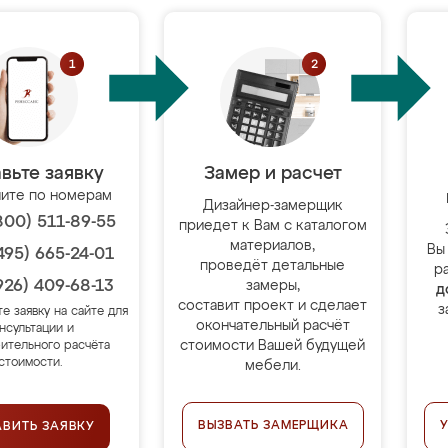
вьте заявку
Замер и расчет
ите по номерам
Дизайнер-замерщик
800) 511-89-55
приедет к Вам с каталогом
материалов,
Вы
495) 665-24-01
проведёт детальные
р
926) 409-68-13
замеры,
д
составит проект и сделает
з
те заявку на сайте для
окончательный расчёт
нсультации и
стоимости Вашей будущей
ительного расчёта
стоимости.
мебели.
ВЫЗВАТЬ ЗАМЕРЩИКА
АВИТЬ ЗАЯВКУ