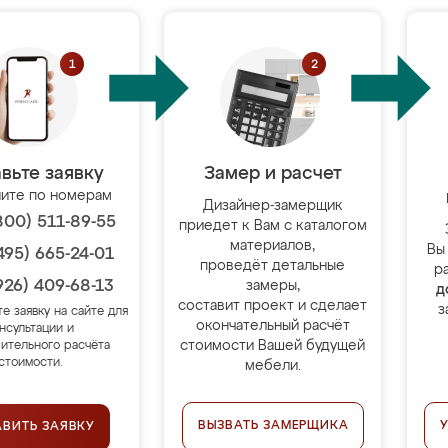
вьте заявку
Замер и расчет
ите по номерам
Дизайнер-замерщик
800) 511-89-55
приедет к Вам с каталогом
материалов,
Вы
495) 665-24-01
проведёт детальные
р
926) 409-68-13
замеры,
д
составит проект и сделает
з
те заявку на сайте для
окончательный расчёт
нсультации и
стоимости Вашей будущей
ительного расчёта
стоимости.
мебели.
ВЫЗВАТЬ ЗАМЕРЩИКА
АВИТЬ ЗАЯВКУ