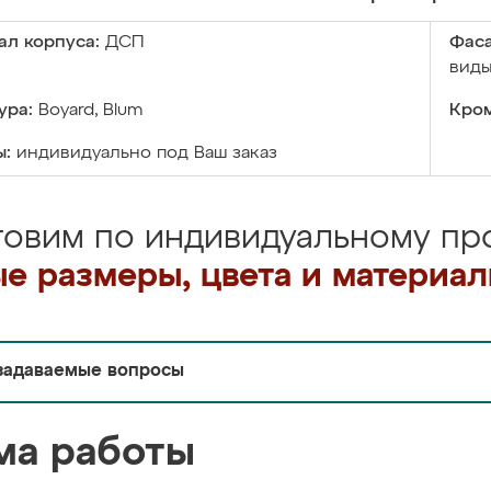
ал корпуса:
ДСП
Фаса
виды
ура:
Boyard, Blum
Кром
ы:
индивидуально под Ваш заказ
товим по индивидуальному про
е размеры, цвета и материа
задаваемые вопросы
ма работы