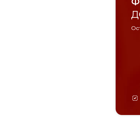
Ф
Д
Ост