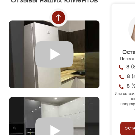
Отзывы наших клиентов
Оста
Позвон
8 (
8 (
8 (
Или оставь
ко
предвар
ОСТ