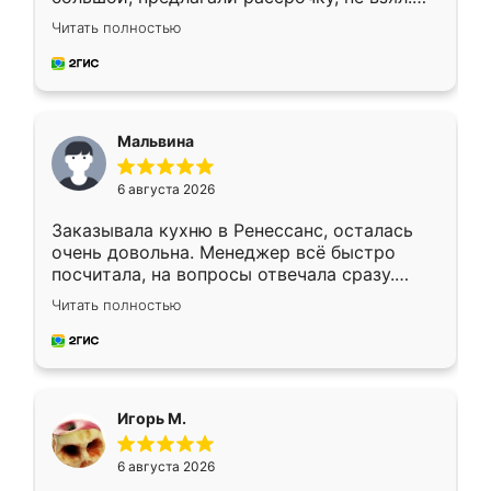
Ждал меньше месяца, сборщик с прямыми
Читать полностью
руками. По цене вышло адекватно.
Рекомендую!
Мальвина
6 августа 2026
Заказывала кухню в Ренессанс, осталась
очень довольна. Менеджер всё быстро
посчитала, на вопросы отвечала сразу.
Замерщик приехал в субботу, подошёл к
Читать полностью
делу со всей ответственностью. Собрали
за день, ребята работали аккуратно, даже
пыли почти не было. Качество отличное,
ящики ходят плавно, ничего не скрипит.
Всё подошло как влитое.
Игорь М.
6 августа 2026