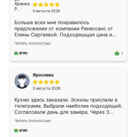
5 августа 2026
Больше всех мне понравилось
предложение от компании Ренессанс от
Елены Сергеевой. Подходяшщая цена и
короткие сроки изготовления. Приехавший
Читать полностью
для замера сотрудник Владислав
предложил по моему эскизу самый
1
подходящий вариант шкафа. Немного его
видоизменил, получилось даже лучше, чем
я хотела.
Ярослава
3 августа 2026
Кухню здесь заказали. Эскизы прислали в
телеграмм. Выбрали наиболее подходящий.
Согласовали день для замера. Через 3
недели кухня была уже готова. Остались
Читать полностью
довольны работой. Спасибо Ренессанс
мебель за качественную работу!