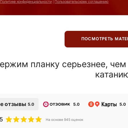
Политике конфиденциальности
|
Пользовательскому соглашению
ПОСМОТРЕТЬ МАТ
ержим планку серьезнее, чем
катани
е отзывы
5.0
5.0
5.0
5
На основе
945
оценок