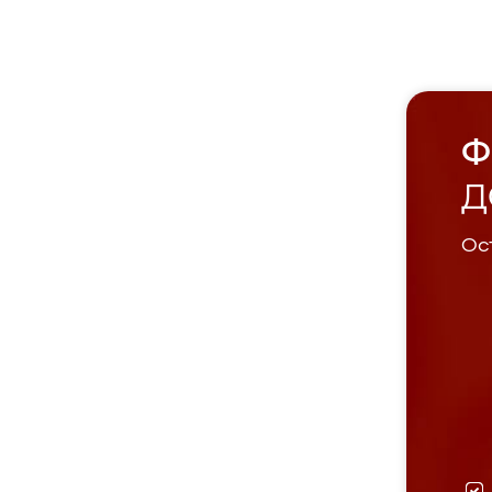
Ф
Д
Ост