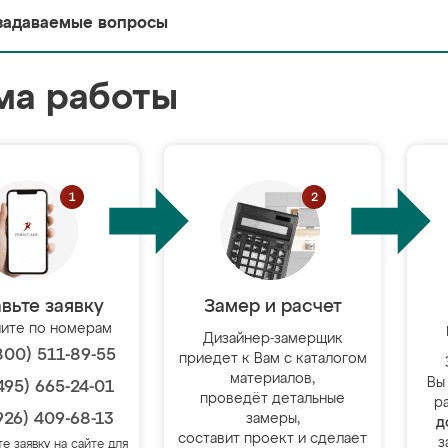
задаваемые вопросы
ма работы
вьте заявку
Замер и расчет
ите по номерам
Дизайнер-замерщик
800) 511-89-55
приедет к Вам с каталогом
материалов,
Вы
495) 665-24-01
проведёт детальные
р
926) 409-68-13
замеры,
д
составит проект и сделает
з
те заявку на сайте для