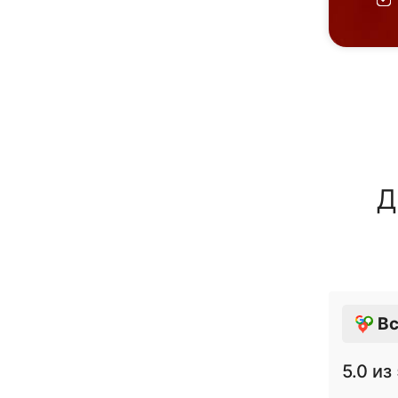
Д
Вс
5.0
из 