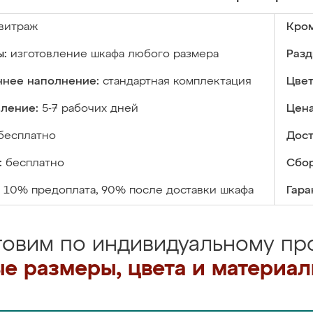
витраж
Кром
ы:
изготовление шкафа любого размера
Разд
ннее наполнение:
стандартная комплектация
Цвет
вление:
5-7 рабочих дней
Цена
бесплатно
Дост
:
бесплатно
Сбор
10% предоплата, 90% после доставки шкафа
Гара
товим по индивидуальному про
е размеры, цвета и материа