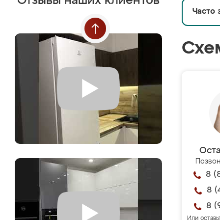
Отзывы наших клиентов
Часто 
Схе
Оста
Позвон
8 (
8 (
8 (
Или оставь