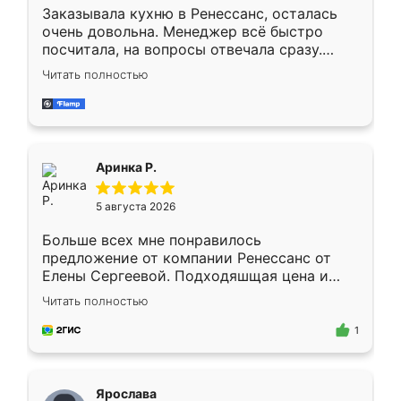
Заказывала кухню в Ренессанс, осталась
очень довольна. Менеджер всё быстро
посчитала, на вопросы отвечала сразу.
Замерщик приехал в субботу, подошёл к
Читать полностью
делу со всей ответственностью. Собрали
за день, ребята работали аккуратно, даже
пыли почти не было. Качество отличное,
ящики ходят плавно, ничего не скрипит.
Всё подошло как влитое.
Аринка Р.
5 августа 2026
Больше всех мне понравилось
предложение от компании Ренессанс от
Елены Сергеевой. Подходяшщая цена и
короткие сроки изготовления. Приехавший
Читать полностью
для замера сотрудник Владислав
предложил по моему эскизу самый
1
подходящий вариант шкафа. Немного его
видоизменил, получилось даже лучше, чем
я хотела.
Ярослава