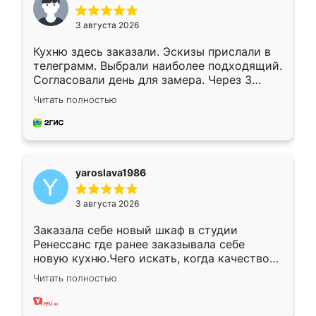
3 августа 2026
Кухню здесь заказали. Эскизы прислали в
телеграмм. Выбрали наиболее подходящий.
Согласовали день для замера. Через 3
недели кухня была уже готова. Остались
Читать полностью
довольны работой. Спасибо Ренессанс
мебель за качественную работу!
yaroslava1986
3 августа 2026
Заказала себе новый шкаф в студии
Ренессанс где ранее заказывала себе
новую кухню.Чего искать, когда качеством
вполне довольна. Служит кухня уже почти
Читать полностью
два года, нареканий нет.