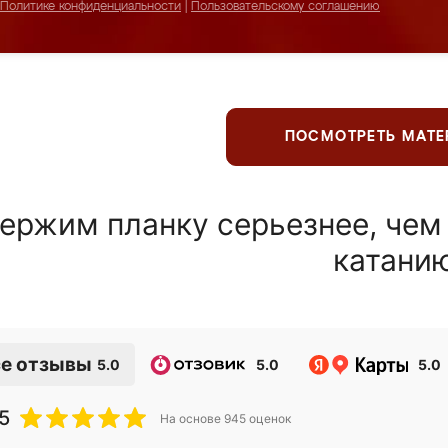
Политике конфиденциальности
|
Пользовательскому соглашению
ПОСМОТРЕТЬ МАТ
ержим планку серьезнее, чем
катани
е отзывы
5.0
5.0
5.0
5
На основе
945
оценок