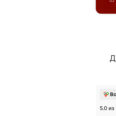
Д
Вс
5.0
из 