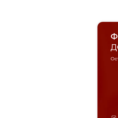
Ф
Д
Ост