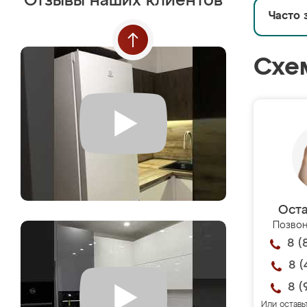
Отзывы наших клиентов
Часто 
Схе
Оста
Позвон
8 (
8 (
8 (
Или оставь