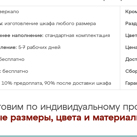
зеркало
Кром
ы:
изготовление шкафа любого размера
Разд
ннее наполнение:
стандартная комплектация
Цвет
вление:
5-7 рабочих дней
Цена
бесплатно
Дост
:
бесплатно
Сбор
10% предоплата, 90% после доставки шкафа
Гара
товим по индивидуальному про
е размеры, цвета и материа