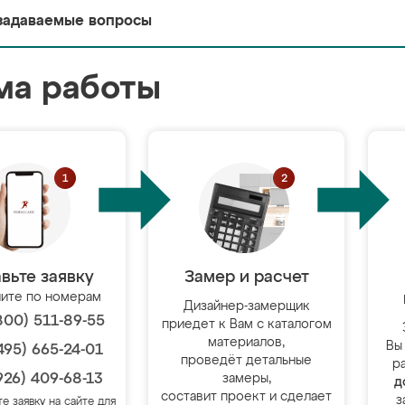
задаваемые вопросы
ма работы
вьте заявку
Замер и расчет
ите по номерам
Дизайнер-замерщик
800) 511-89-55
приедет к Вам с каталогом
материалов,
Вы
495) 665-24-01
проведёт детальные
р
926) 409-68-13
замеры,
д
составит проект и сделает
з
те заявку на сайте для