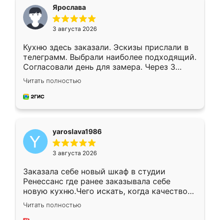
я хотела.
Ярослава
3 августа 2026
Кухню здесь заказали. Эскизы прислали в
телеграмм. Выбрали наиболее подходящий.
Согласовали день для замера. Через 3
недели кухня была уже готова. Остались
Читать полностью
довольны работой. Спасибо Ренессанс
мебель за качественную работу!
yaroslava1986
3 августа 2026
Заказала себе новый шкаф в студии
Ренессанс где ранее заказывала себе
новую кухню.Чего искать, когда качеством
вполне довольна. Служит кухня уже почти
Читать полностью
два года, нареканий нет.