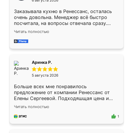
6 августа 2026
мебели буду заказывать только здесь.
Заказывала кухню в Ренессанс, осталась
очень довольна. Менеджер всё быстро
посчитала, на вопросы отвечала сразу.
Замерщик приехал в субботу, подошёл к
Читать полностью
делу со всей ответственностью. Собрали
за день, ребята работали аккуратно, даже
пыли почти не было. Качество отличное,
ящики ходят плавно, ничего не скрипит.
Всё подошло как влитое.
Аринка Р.
5 августа 2026
Больше всех мне понравилось
предложение от компании Ренессанс от
Елены Сергеевой. Подходяшщая цена и
короткие сроки изготовления. Приехавший
Читать полностью
для замера сотрудник Владислав
предложил по моему эскизу самый
1
подходящий вариант шкафа. Немного его
видоизменил, получилось даже лучше, чем