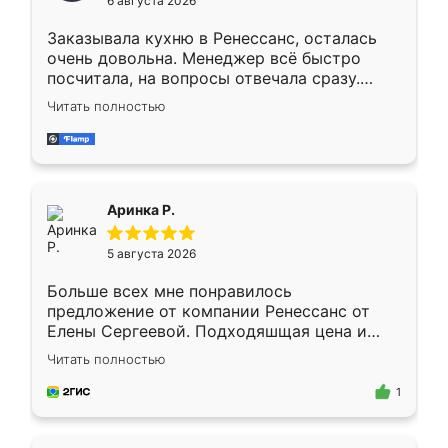
6 августа 2026
мебели буду заказывать только здесь.
Заказывала кухню в Ренессанс, осталась
очень довольна. Менеджер всё быстро
посчитала, на вопросы отвечала сразу.
Замерщик приехал в субботу, подошёл к
Читать полностью
делу со всей ответственностью. Собрали
за день, ребята работали аккуратно, даже
пыли почти не было. Качество отличное,
ящики ходят плавно, ничего не скрипит.
Всё подошло как влитое.
Аринка Р.
5 августа 2026
Больше всех мне понравилось
предложение от компании Ренессанс от
Елены Сергеевой. Подходяшщая цена и
короткие сроки изготовления. Приехавший
Читать полностью
для замера сотрудник Владислав
предложил по моему эскизу самый
1
подходящий вариант шкафа. Немного его
видоизменил, получилось даже лучше, чем