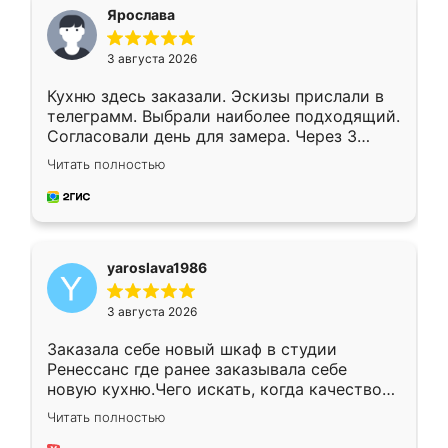
я хотела.
Ярослава
3 августа 2026
Кухню здесь заказали. Эскизы прислали в
телеграмм. Выбрали наиболее подходящий.
Согласовали день для замера. Через 3
недели кухня была уже готова. Остались
Читать полностью
довольны работой. Спасибо Ренессанс
мебель за качественную работу!
yaroslava1986
3 августа 2026
Заказала себе новый шкаф в студии
Ренессанс где ранее заказывала себе
новую кухню.Чего искать, когда качеством
вполне довольна. Служит кухня уже почти
Читать полностью
два года, нареканий нет.