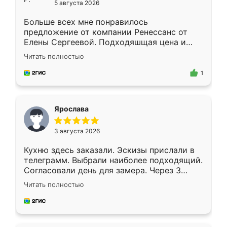
5 августа 2026
Больше всех мне понравилось
предложение от компании Ренессанс от
Елены Сергеевой. Подходяшщая цена и
короткие сроки изготовления. Приехавший
Читать полностью
для замера сотрудник Владислав
предложил по моему эскизу самый
1
подходящий вариант шкафа. Немного его
видоизменил, получилось даже лучше, чем
я хотела.
Ярослава
3 августа 2026
Кухню здесь заказали. Эскизы прислали в
телеграмм. Выбрали наиболее подходящий.
Согласовали день для замера. Через 3
недели кухня была уже готова. Остались
Читать полностью
довольны работой. Спасибо Ренессанс
мебель за качественную работу!