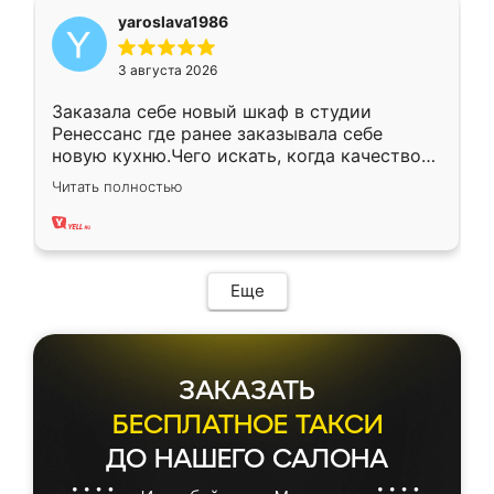
yaroslava1986
3 августа 2026
Заказала себе новый шкаф в студии
Ренессанс где ранее заказывала себе
новую кухню.Чего искать, когда качеством
вполне довольна. Служит кухня уже почти
Читать полностью
два года, нареканий нет.
Еще
ЗАКАЗАТЬ
БЕСПЛАТНОЕ ТАКСИ
ДО НАШЕГО САЛОНА