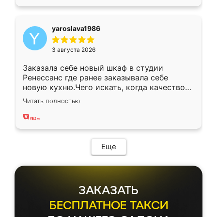
yaroslava1986
3 августа 2026
Заказала себе новый шкаф в студии
Ренессанс где ранее заказывала себе
новую кухню.Чего искать, когда качеством
вполне довольна. Служит кухня уже почти
Читать полностью
два года, нареканий нет.
Еще
ЗАКАЗАТЬ
БЕСПЛАТНОЕ ТАКСИ