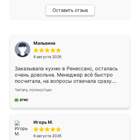
Оставить отзыв
Мальвина
6 августа 2026
Заказывала кухню в Ренессанс, осталась
очень довольна. Менеджер всё быстро
посчитала, на вопросы отвечала сразу.
Замерщик приехал в субботу, подошёл к
Читать полностью
делу со всей ответственностью. Собрали
за день, ребята работали аккуратно, даже
пыли почти не было. Качество отличное,
ящики ходят плавно, ничего не скрипит.
Всё подошло как влитое.
Игорь М.
6 августа 2026