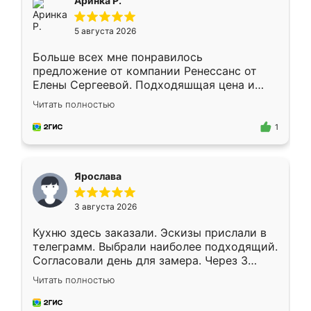
Аринка Р.
5 августа 2026
Больше всех мне понравилось
предложение от компании Ренессанс от
Елены Сергеевой. Подходяшщая цена и
короткие сроки изготовления. Приехавший
Читать полностью
для замера сотрудник Владислав
предложил по моему эскизу самый
1
подходящий вариант шкафа. Немного его
видоизменил, получилось даже лучше, чем
я хотела.
Ярослава
3 августа 2026
Кухню здесь заказали. Эскизы прислали в
телеграмм. Выбрали наиболее подходящий.
Согласовали день для замера. Через 3
недели кухня была уже готова. Остались
Читать полностью
довольны работой. Спасибо Ренессанс
мебель за качественную работу!