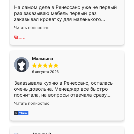
На самом деле в Ренессанс уже не первый
раз заказываю мебель первый раз
заказывал кроватку для маленького
ребёнка при его рождении ,во второй раз
Читать полностью
заказал шкаф-купе. По качеству очень
хорошее сборка достаточно быстрая,
также адекватные цены. До этого
сравнивал с разными конкурентами в этом
сегменте ,выбор у конкурентов куда
Мальвина
меньше, здесь же он более разнообразный.
Мне нравится ,если что-то потребуется из
6 августа 2026
мебели буду заказывать только здесь.
Заказывала кухню в Ренессанс, осталась
очень довольна. Менеджер всё быстро
посчитала, на вопросы отвечала сразу.
Замерщик приехал в субботу, подошёл к
Читать полностью
делу со всей ответственностью. Собрали
за день, ребята работали аккуратно, даже
пыли почти не было. Качество отличное,
ящики ходят плавно, ничего не скрипит.
Всё подошло как влитое.