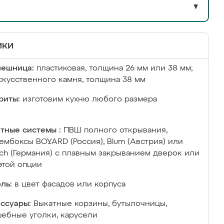
▼
ики
лешница:
пластиковая, толщина 26 мм или 38 мм;
скусственного камня, толщина 38 мм
риты:
изготовим кухню любого размера
тные системы :
ПВШ полного открывания,
ембоксы BOYARD (Россия), Blum (Австрия) или
ich (Германия) с плавным закрыванием дверок или
этой опции
ль:
в цвет фасадов или корпуса
ссуары:
Выкатные корзины, бутылочницы,
ебные уголки, карусели