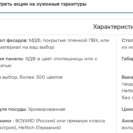
реть акции на кухонные гарнитуры
Характерист
ал фасадов:
МДФ, покрытые плёнкой ПВХ, или
Сто
материал на ваш выбор
из и
я панель:
ХДФ в цвет столешницы или с
Габа
чатью
а выбор, более 300 цветов
Выка
танд
Hett
без 
ля посуды:
Хромированная
Цоко
ники :
BOYARD (Россия) или премиум класса
Аксе
встрия), Hettich (Германия)
волш