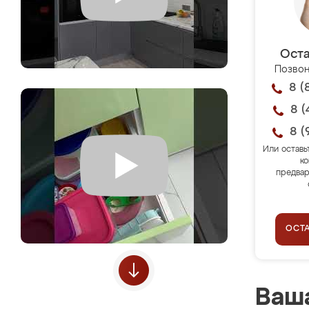
Оста
Позвон
8 (
8 (
8 (
Или оставь
ко
предвар
ОСТ
Ваша