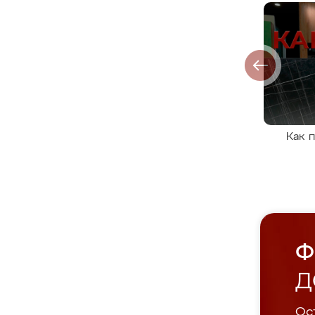
Как 
Ф
Д
Ост