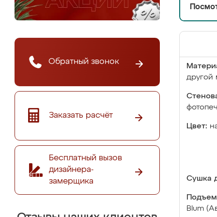
Посмот
Обратный звонок
Матери
другой 
Стенова
фотопе
Заказать расчёт
Цвет:
н
Бесплатный вызов
дизайнера-
Сушка д
замерщика
Подъем
Blum (А