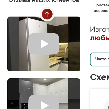
Отзывы наших клиентов
Пристен
освеще
Изго
любы
Часто 
Схе