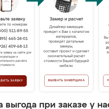
вьте заявку
Замер и расчет
ите по номерам
Дизайнер-замерщик
800) 511-89-55
приедет к Вам с каталогом
материалов,
Вы
495) 665-24-01
проведёт детальные
р
926) 409-68-13
замеры,
д
составит проект и сделает
з
те заявку на сайте для
окончательный расчёт
нсультации и
стоимости Вашей будущей
ительного расчёта
стоимости.
мебели.
ВЫЗВАТЬ ЗАМЕРЩИКА
АВИТЬ ЗАЯВКУ
 выгода при заказе у на