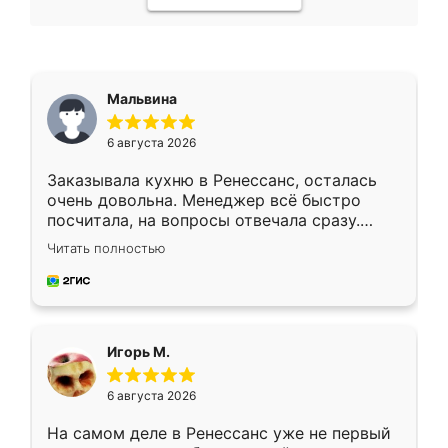
Мальвина
6 августа 2026
Заказывала кухню в Ренессанс, осталась
очень довольна. Менеджер всё быстро
посчитала, на вопросы отвечала сразу.
Замерщик приехал в субботу, подошёл к
Читать полностью
делу со всей ответственностью. Собрали
за день, ребята работали аккуратно, даже
пыли почти не было. Качество отличное,
ящики ходят плавно, ничего не скрипит.
Всё подошло как влитое.
Игорь М.
6 августа 2026
На самом деле в Ренессанс уже не первый