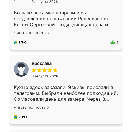
5 августа 2026
Больше всех мне понравилось
предложение от компании Ренессанс от
Елены Сергеевой. Подходяшщая цена и
короткие сроки изготовления. Приехавший
Читать полностью
для замера сотрудник Владислав
предложил по моему эскизу самый
1
подходящий вариант шкафа. Немного его
видоизменил, получилось даже лучше, чем
я хотела.
Ярослава
3 августа 2026
Кухню здесь заказали. Эскизы прислали в
телеграмм. Выбрали наиболее подходящий.
Согласовали день для замера. Через 3
недели кухня была уже готова. Остались
Читать полностью
довольны работой. Спасибо Ренессанс
мебель за качественную работу!