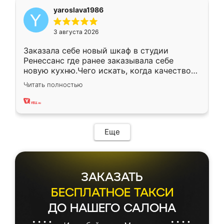
yaroslava1986
3 августа 2026
Заказала себе новый шкаф в студии
Ренессанс где ранее заказывала себе
новую кухню.Чего искать, когда качеством
вполне довольна. Служит кухня уже почти
Читать полностью
два года, нареканий нет.
Еще
ЗАКАЗАТЬ
БЕСПЛАТНОЕ ТАКСИ
ДО НАШЕГО САЛОНА