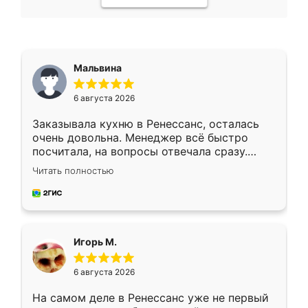
Мальвина
6 августа 2026
Заказывала кухню в Ренессанс, осталась
очень довольна. Менеджер всё быстро
посчитала, на вопросы отвечала сразу.
Замерщик приехал в субботу, подошёл к
Читать полностью
делу со всей ответственностью. Собрали
за день, ребята работали аккуратно, даже
пыли почти не было. Качество отличное,
ящики ходят плавно, ничего не скрипит.
Всё подошло как влитое.
Игорь М.
6 августа 2026
На самом деле в Ренессанс уже не первый