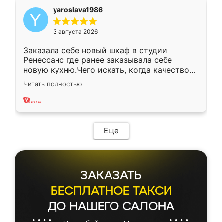
yaroslava1986
3 августа 2026
Заказала себе новый шкаф в студии
Ренессанс где ранее заказывала себе
новую кухню.Чего искать, когда качеством
вполне довольна. Служит кухня уже почти
Читать полностью
два года, нареканий нет.
Еще
ЗАКАЗАТЬ
БЕСПЛАТНОЕ ТАКСИ
ДО НАШЕГО САЛОНА