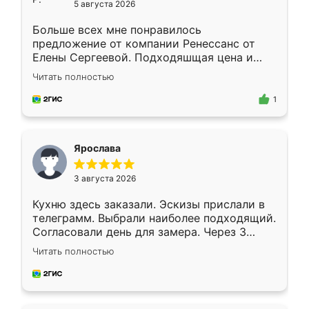
5 августа 2026
Больше всех мне понравилось
предложение от компании Ренессанс от
Елены Сергеевой. Подходяшщая цена и
короткие сроки изготовления. Приехавший
Читать полностью
для замера сотрудник Владислав
предложил по моему эскизу самый
1
подходящий вариант шкафа. Немного его
видоизменил, получилось даже лучше, чем
я хотела.
Ярослава
3 августа 2026
Кухню здесь заказали. Эскизы прислали в
телеграмм. Выбрали наиболее подходящий.
Согласовали день для замера. Через 3
недели кухня была уже готова. Остались
Читать полностью
довольны работой. Спасибо Ренессанс
мебель за качественную работу!