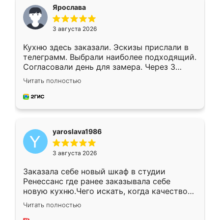
я хотела.
Ярослава
3 августа 2026
Кухню здесь заказали. Эскизы прислали в
телеграмм. Выбрали наиболее подходящий.
Согласовали день для замера. Через 3
недели кухня была уже готова. Остались
Читать полностью
довольны работой. Спасибо Ренессанс
мебель за качественную работу!
yaroslava1986
3 августа 2026
Заказала себе новый шкаф в студии
Ренессанс где ранее заказывала себе
новую кухню.Чего искать, когда качеством
вполне довольна. Служит кухня уже почти
Читать полностью
два года, нареканий нет.