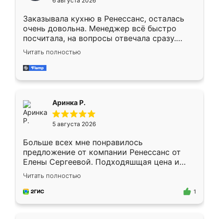
6 августа 2026
мебели буду заказывать только здесь.
Заказывала кухню в Ренессанс, осталась
очень довольна. Менеджер всё быстро
посчитала, на вопросы отвечала сразу.
Замерщик приехал в субботу, подошёл к
Читать полностью
делу со всей ответственностью. Собрали
за день, ребята работали аккуратно, даже
пыли почти не было. Качество отличное,
ящики ходят плавно, ничего не скрипит.
Всё подошло как влитое.
Аринка Р.
5 августа 2026
Больше всех мне понравилось
предложение от компании Ренессанс от
Елены Сергеевой. Подходяшщая цена и
короткие сроки изготовления. Приехавший
Читать полностью
для замера сотрудник Владислав
предложил по моему эскизу самый
1
подходящий вариант шкафа. Немного его
видоизменил, получилось даже лучше, чем