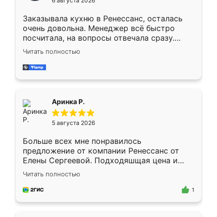
6 августа 2026
мебели буду заказывать только здесь.
Заказывала кухню в Ренессанс, осталась
очень довольна. Менеджер всё быстро
посчитала, на вопросы отвечала сразу.
Замерщик приехал в субботу, подошёл к
Читать полностью
делу со всей ответственностью. Собрали
за день, ребята работали аккуратно, даже
пыли почти не было. Качество отличное,
ящики ходят плавно, ничего не скрипит.
Всё подошло как влитое.
Аринка Р.
5 августа 2026
Больше всех мне понравилось
предложение от компании Ренессанс от
Елены Сергеевой. Подходяшщая цена и
короткие сроки изготовления. Приехавший
Читать полностью
для замера сотрудник Владислав
предложил по моему эскизу самый
1
подходящий вариант шкафа. Немного его
видоизменил, получилось даже лучше, чем