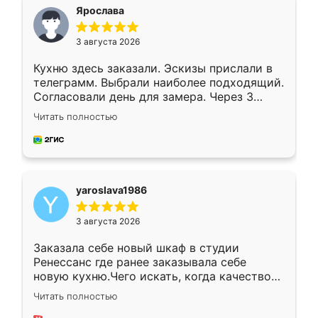
я хотела.
Ярослава
3 августа 2026
Кухню здесь заказали. Эскизы прислали в
телеграмм. Выбрали наиболее подходящий.
Согласовали день для замера. Через 3
недели кухня была уже готова. Остались
Читать полностью
довольны работой. Спасибо Ренессанс
мебель за качественную работу!
yaroslava1986
3 августа 2026
Заказала себе новый шкаф в студии
Ренессанс где ранее заказывала себе
новую кухню.Чего искать, когда качеством
вполне довольна. Служит кухня уже почти
Читать полностью
два года, нареканий нет.