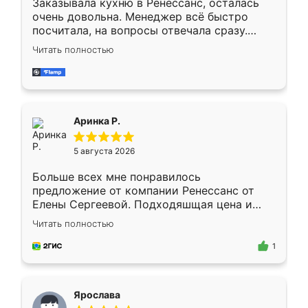
Заказывала кухню в Ренессанс, осталась
очень довольна. Менеджер всё быстро
посчитала, на вопросы отвечала сразу.
Замерщик приехал в субботу, подошёл к
Читать полностью
делу со всей ответственностью. Собрали
за день, ребята работали аккуратно, даже
пыли почти не было. Качество отличное,
ящики ходят плавно, ничего не скрипит.
Всё подошло как влитое.
Аринка Р.
5 августа 2026
Больше всех мне понравилось
предложение от компании Ренессанс от
Елены Сергеевой. Подходяшщая цена и
короткие сроки изготовления. Приехавший
Читать полностью
для замера сотрудник Владислав
предложил по моему эскизу самый
1
подходящий вариант шкафа. Немного его
видоизменил, получилось даже лучше, чем
я хотела.
Ярослава