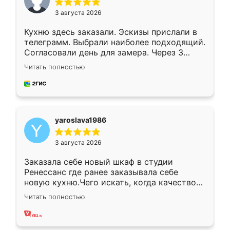
3 августа 2026
Кухню здесь заказали. Эскизы прислали в
телеграмм. Выбрали наиболее подходящий.
Согласовали день для замера. Через 3
недели кухня была уже готова. Остались
Читать полностью
довольны работой. Спасибо Ренессанс
мебель за качественную работу!
yaroslava1986
3 августа 2026
Заказала себе новый шкаф в студии
Ренессанс где ранее заказывала себе
новую кухню.Чего искать, когда качеством
вполне довольна. Служит кухня уже почти
Читать полностью
два года, нареканий нет.