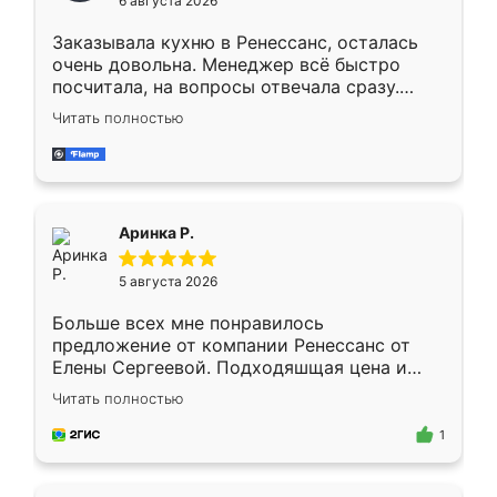
6 августа 2026
мебели буду заказывать только здесь.
Заказывала кухню в Ренессанс, осталась
очень довольна. Менеджер всё быстро
посчитала, на вопросы отвечала сразу.
Замерщик приехал в субботу, подошёл к
Читать полностью
делу со всей ответственностью. Собрали
за день, ребята работали аккуратно, даже
пыли почти не было. Качество отличное,
ящики ходят плавно, ничего не скрипит.
Всё подошло как влитое.
Аринка Р.
5 августа 2026
Больше всех мне понравилось
предложение от компании Ренессанс от
Елены Сергеевой. Подходяшщая цена и
короткие сроки изготовления. Приехавший
Читать полностью
для замера сотрудник Владислав
предложил по моему эскизу самый
1
подходящий вариант шкафа. Немного его
видоизменил, получилось даже лучше, чем