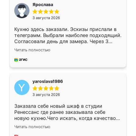
я хотела.
Ярослава
3 августа 2026
Кухню здесь заказали. Эскизы прислали в
телеграмм. Выбрали наиболее подходящий.
Согласовали день для замера. Через 3
недели кухня была уже готова. Остались
Читать полностью
довольны работой. Спасибо Ренессанс
мебель за качественную работу!
yaroslava1986
3 августа 2026
Заказала себе новый шкаф в студии
Ренессанс где ранее заказывала себе
новую кухню.Чего искать, когда качеством
вполне довольна. Служит кухня уже почти
Читать полностью
два года, нареканий нет.