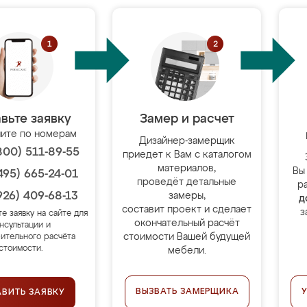
вьте заявку
Замер и расчет
ите по номерам
Дизайнер-замерщик
800) 511-89-55
приедет к Вам с каталогом
материалов,
Вы
495) 665-24-01
проведёт детальные
р
926) 409-68-13
замеры,
д
составит проект и сделает
з
те заявку на сайте для
окончательный расчёт
нсультации и
стоимости Вашей будущей
ительного расчёта
стоимости.
мебели.
ВЫЗВАТЬ ЗАМЕРЩИКА
АВИТЬ ЗАЯВКУ