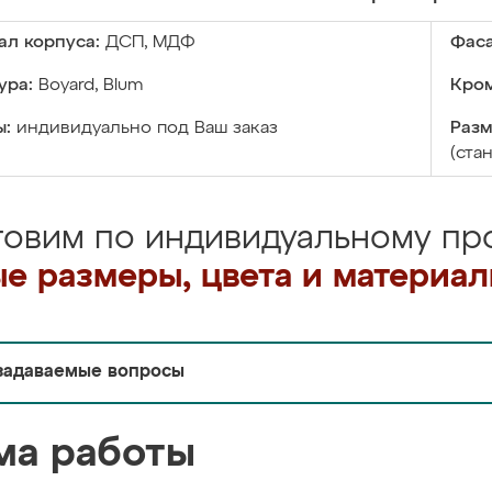
ал корпуса:
ДСП, МДФ
Фаса
ура:
Boyard, Blum
Кром
ы:
индивидуально под Ваш заказ
Разм
(ста
товим по индивидуальному про
е размеры, цвета и материа
задаваемые вопросы
ма работы