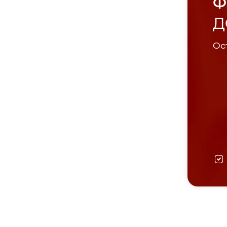
Ф
Д
Ост