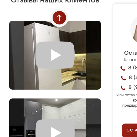
Отзывы наших клиентов
Оста
Позвон
8 (
8 (
8 (
Или оставь
ко
предвар
ОСТ