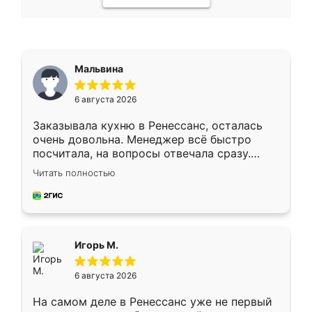
Мальвина
6 августа 2026
Заказывала кухню в Ренессанс, осталась
очень довольна. Менеджер всё быстро
посчитала, на вопросы отвечала сразу.
Замерщик приехал в субботу, подошёл к
Читать полностью
делу со всей ответственностью. Собрали
за день, ребята работали аккуратно, даже
пыли почти не было. Качество отличное,
ящики ходят плавно, ничего не скрипит.
Всё подошло как влитое.
Игорь М.
6 августа 2026
На самом деле в Ренессанс уже не первый