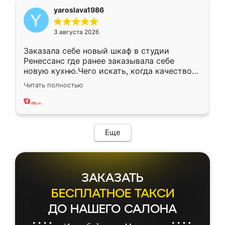
yaroslava1986
3 августа 2026
Заказала себе новый шкаф в студии
Ренессанс где ранее заказывала себе
новую кухню.Чего искать, когда качеством
вполне довольна. Служит кухня уже почти
Читать полностью
два года, нареканий нет.
Еще
ЗАКАЗАТЬ
БЕСПЛАТНОЕ ТАКСИ
ДО НАШЕГО САЛОНА