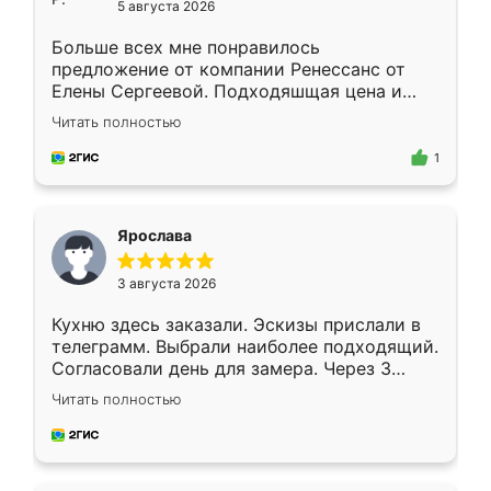
5 августа 2026
Больше всех мне понравилось
предложение от компании Ренессанс от
Елены Сергеевой. Подходяшщая цена и
короткие сроки изготовления. Приехавший
Читать полностью
для замера сотрудник Владислав
предложил по моему эскизу самый
1
подходящий вариант шкафа. Немного его
видоизменил, получилось даже лучше, чем
я хотела.
Ярослава
3 августа 2026
Кухню здесь заказали. Эскизы прислали в
телеграмм. Выбрали наиболее подходящий.
Согласовали день для замера. Через 3
недели кухня была уже готова. Остались
Читать полностью
довольны работой. Спасибо Ренессанс
мебель за качественную работу!