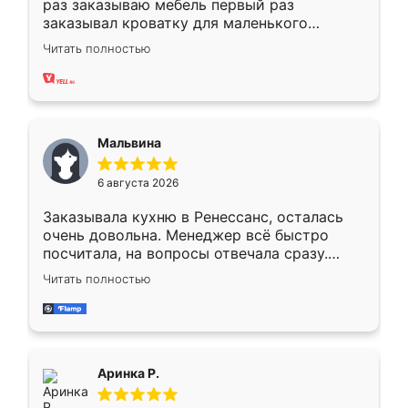
раз заказываю мебель первый раз
заказывал кроватку для маленького
ребёнка при его рождении ,во второй раз
Читать полностью
заказал шкаф-купе. По качеству очень
хорошее сборка достаточно быстрая,
также адекватные цены. До этого
сравнивал с разными конкурентами в этом
сегменте ,выбор у конкурентов куда
Мальвина
меньше, здесь же он более разнообразный.
Мне нравится ,если что-то потребуется из
6 августа 2026
мебели буду заказывать только здесь.
Заказывала кухню в Ренессанс, осталась
очень довольна. Менеджер всё быстро
посчитала, на вопросы отвечала сразу.
Замерщик приехал в субботу, подошёл к
Читать полностью
делу со всей ответственностью. Собрали
за день, ребята работали аккуратно, даже
пыли почти не было. Качество отличное,
ящики ходят плавно, ничего не скрипит.
Всё подошло как влитое.
Аринка Р.