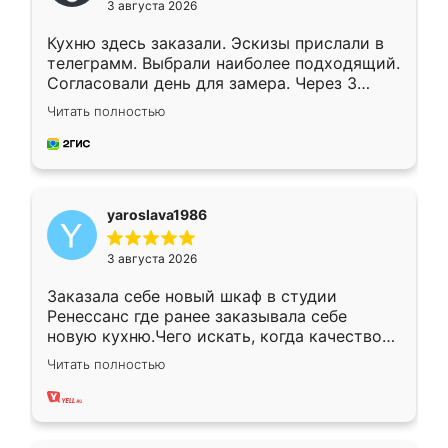
3 августа 2026
Кухню здесь заказали. Эскизы прислали в
телеграмм. Выбрали наиболее подходящий.
Согласовали день для замера. Через 3
недели кухня была уже готова. Остались
Читать полностью
довольны работой. Спасибо Ренессанс
мебель за качественную работу!
yaroslava1986
3 августа 2026
Заказала себе новый шкаф в студии
Ренессанс где ранее заказывала себе
новую кухню.Чего искать, когда качеством
вполне довольна. Служит кухня уже почти
Читать полностью
два года, нареканий нет.