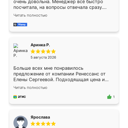
очень довольна. Менеджер всё быстро
посчитала, на вопросы отвечала сразу.
Замерщик приехал в субботу, подошёл к
Читать полностью
делу со всей ответственностью. Собрали
за день, ребята работали аккуратно, даже
пыли почти не было. Качество отличное,
ящики ходят плавно, ничего не скрипит.
Всё подошло как влитое.
Аринка Р.
5 августа 2026
Больше всех мне понравилось
предложение от компании Ренессанс от
Елены Сергеевой. Подходяшщая цена и
короткие сроки изготовления. Приехавший
Читать полностью
для замера сотрудник Владислав
предложил по моему эскизу самый
1
подходящий вариант шкафа. Немного его
видоизменил, получилось даже лучше, чем
я хотела.
Ярослава