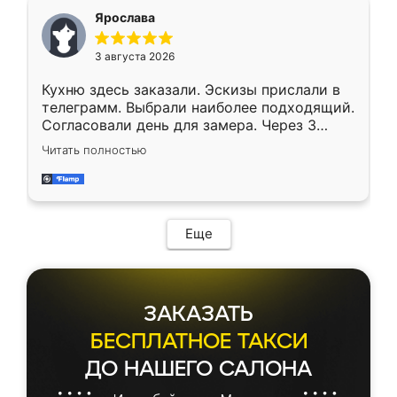
Ярослава
3 августа 2026
Кухню здесь заказали. Эскизы прислали в
телеграмм. Выбрали наиболее подходящий.
Согласовали день для замера. Через 3
недели кухня была уже готова. Остались
Читать полностью
довольны работой. Спасибо Ренессанс
мебель за качественную работу!
Еще
ЗАКАЗАТЬ
БЕСПЛАТНОЕ ТАКСИ
ДО НАШЕГО САЛОНА