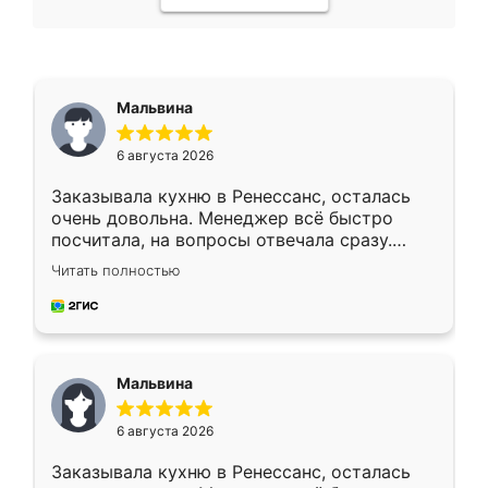
Мальвина
6 августа 2026
Заказывала кухню в Ренессанс, осталась
очень довольна. Менеджер всё быстро
посчитала, на вопросы отвечала сразу.
Замерщик приехал в субботу, подошёл к
Читать полностью
делу со всей ответственностью. Собрали
за день, ребята работали аккуратно, даже
пыли почти не было. Качество отличное,
ящики ходят плавно, ничего не скрипит.
Всё подошло как влитое.
Мальвина
6 августа 2026
Заказывала кухню в Ренессанс, осталась