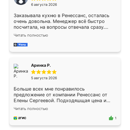
Мне нравится ,если что-то потребуется из
6 августа 2026
мебели буду заказывать только здесь.
Заказывала кухню в Ренессанс, осталась
очень довольна. Менеджер всё быстро
посчитала, на вопросы отвечала сразу.
Замерщик приехал в субботу, подошёл к
Читать полностью
делу со всей ответственностью. Собрали
за день, ребята работали аккуратно, даже
пыли почти не было. Качество отличное,
ящики ходят плавно, ничего не скрипит.
Всё подошло как влитое.
Аринка Р.
5 августа 2026
Больше всех мне понравилось
предложение от компании Ренессанс от
Елены Сергеевой. Подходяшщая цена и
короткие сроки изготовления. Приехавший
Читать полностью
для замера сотрудник Владислав
предложил по моему эскизу самый
1
подходящий вариант шкафа. Немного его
видоизменил, получилось даже лучше, чем