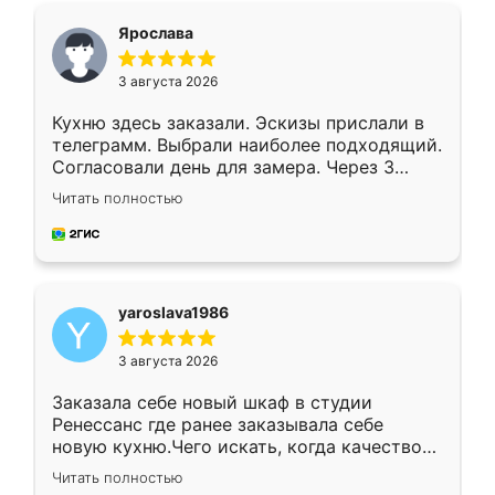
я хотела.
Ярослава
3 августа 2026
Кухню здесь заказали. Эскизы прислали в
телеграмм. Выбрали наиболее подходящий.
Согласовали день для замера. Через 3
недели кухня была уже готова. Остались
Читать полностью
довольны работой. Спасибо Ренессанс
мебель за качественную работу!
yaroslava1986
3 августа 2026
Заказала себе новый шкаф в студии
Ренессанс где ранее заказывала себе
новую кухню.Чего искать, когда качеством
вполне довольна. Служит кухня уже почти
Читать полностью
два года, нареканий нет.