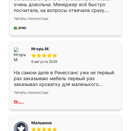
очень довольна. Менеджер всё быстро
посчитала, на вопросы отвечала сразу.
Замерщик приехал в субботу, подошёл к
Читать полностью
делу со всей ответственностью. Собрали
за день, ребята работали аккуратно, даже
пыли почти не было. Качество отличное,
ящики ходят плавно, ничего не скрипит.
Всё подошло как влитое.
Игорь М.
6 августа 2026
На самом деле в Ренессанс уже не первый
раз заказываю мебель первый раз
заказывал кроватку для маленького
ребёнка при его рождении ,во второй раз
Читать полностью
заказал шкаф-купе. По качеству очень
хорошее сборка достаточно быстрая,
также адекватные цены. До этого
сравнивал с разными конкурентами в этом
сегменте ,выбор у конкурентов куда
Мальвина
меньше, здесь же он более разнообразный.