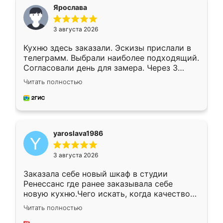
я хотела.
Ярослава
3 августа 2026
Кухню здесь заказали. Эскизы прислали в
телеграмм. Выбрали наиболее подходящий.
Согласовали день для замера. Через 3
недели кухня была уже готова. Остались
Читать полностью
довольны работой. Спасибо Ренессанс
мебель за качественную работу!
yaroslava1986
3 августа 2026
Заказала себе новый шкаф в студии
Ренессанс где ранее заказывала себе
новую кухню.Чего искать, когда качеством
вполне довольна. Служит кухня уже почти
Читать полностью
два года, нареканий нет.