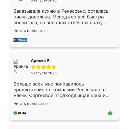
6 августа 2026
мебели буду заказывать только здесь.
Заказывала кухню в Ренессанс, осталась
очень довольна. Менеджер всё быстро
посчитала, на вопросы отвечала сразу.
Замерщик приехал в субботу, подошёл к
Читать полностью
делу со всей ответственностью. Собрали
за день, ребята работали аккуратно, даже
пыли почти не было. Качество отличное,
ящики ходят плавно, ничего не скрипит.
Всё подошло как влитое.
Аринка Р.
5 августа 2026
Больше всех мне понравилось
предложение от компании Ренессанс от
Елены Сергеевой. Подходяшщая цена и
короткие сроки изготовления. Приехавший
Читать полностью
для замера сотрудник Владислав
предложил по моему эскизу самый
1
подходящий вариант шкафа. Немного его
видоизменил, получилось даже лучше, чем