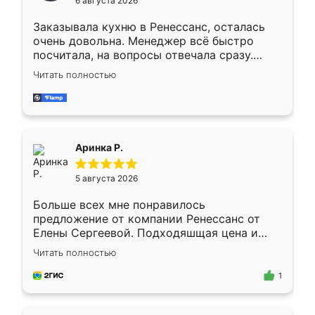
6 августа 2026
мебели буду заказывать только здесь.
Заказывала кухню в Ренессанс, осталась
очень довольна. Менеджер всё быстро
посчитала, на вопросы отвечала сразу.
Замерщик приехал в субботу, подошёл к
Читать полностью
делу со всей ответственностью. Собрали
за день, ребята работали аккуратно, даже
пыли почти не было. Качество отличное,
ящики ходят плавно, ничего не скрипит.
Всё подошло как влитое.
Аринка Р.
5 августа 2026
Больше всех мне понравилось
предложение от компании Ренессанс от
Елены Сергеевой. Подходяшщая цена и
короткие сроки изготовления. Приехавший
Читать полностью
для замера сотрудник Владислав
предложил по моему эскизу самый
1
подходящий вариант шкафа. Немного его
видоизменил, получилось даже лучше, чем