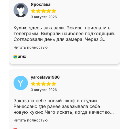
я хотела.
Ярослава
3 августа 2026
Кухню здесь заказали. Эскизы прислали в
телеграмм. Выбрали наиболее подходящий.
Согласовали день для замера. Через 3
недели кухня была уже готова. Остались
Читать полностью
довольны работой. Спасибо Ренессанс
мебель за качественную работу!
yaroslava1986
3 августа 2026
Заказала себе новый шкаф в студии
Ренессанс где ранее заказывала себе
новую кухню.Чего искать, когда качеством
вполне довольна. Служит кухня уже почти
Читать полностью
два года, нареканий нет.