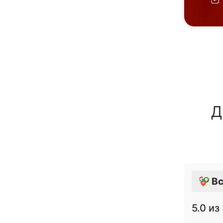
Д
Вс
5.0
из 