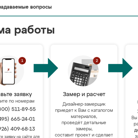
задаваемые вопросы
ма работы
вьте заявку
Замер и расчет
ите по номерам
Дизайнер-замерщик
800) 511-89-55
приедет к Вам с каталогом
материалов,
Вы
495) 665-24-01
проведёт детальные
р
926) 409-68-13
замеры,
д
составит проект и сделает
з
те заявку на сайте для