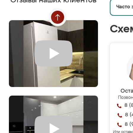
Отзывы наших клиентов
Часто 
Схе
Оста
Позвон
8 (
8 (
8 (
Или оставь