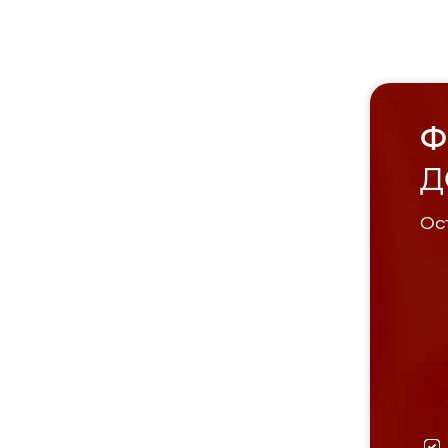
Ф
Д
Ост