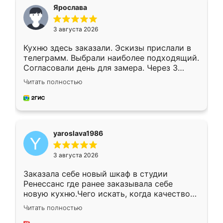
я хотела.
Ярослава
3 августа 2026
Кухню здесь заказали. Эскизы прислали в
телеграмм. Выбрали наиболее подходящий.
Согласовали день для замера. Через 3
недели кухня была уже готова. Остались
Читать полностью
довольны работой. Спасибо Ренессанс
мебель за качественную работу!
yaroslava1986
3 августа 2026
Заказала себе новый шкаф в студии
Ренессанс где ранее заказывала себе
новую кухню.Чего искать, когда качеством
вполне довольна. Служит кухня уже почти
Читать полностью
два года, нареканий нет.