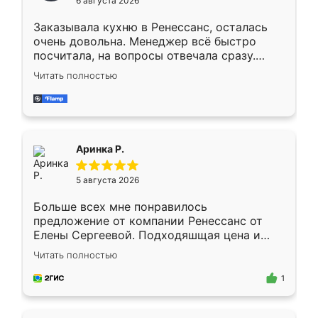
6 августа 2026
мебели буду заказывать только здесь.
Заказывала кухню в Ренессанс, осталась
очень довольна. Менеджер всё быстро
посчитала, на вопросы отвечала сразу.
Замерщик приехал в субботу, подошёл к
Читать полностью
делу со всей ответственностью. Собрали
за день, ребята работали аккуратно, даже
пыли почти не было. Качество отличное,
ящики ходят плавно, ничего не скрипит.
Всё подошло как влитое.
Аринка Р.
5 августа 2026
Больше всех мне понравилось
предложение от компании Ренессанс от
Елены Сергеевой. Подходяшщая цена и
короткие сроки изготовления. Приехавший
Читать полностью
для замера сотрудник Владислав
предложил по моему эскизу самый
1
подходящий вариант шкафа. Немного его
видоизменил, получилось даже лучше, чем