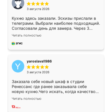
3 августа 2026
Кухню здесь заказали. Эскизы прислали в
телеграмм. Выбрали наиболее подходящий.
Согласовали день для замера. Через 3
недели кухня была уже готова. Остались
Читать полностью
довольны работой. Спасибо Ренессанс
мебель за качественную работу!
yaroslava1986
3 августа 2026
Заказала себе новый шкаф в студии
Ренессанс где ранее заказывала себе
новую кухню.Чего искать, когда качеством
вполне довольна. Служит кухня уже почти
Читать полностью
два года, нареканий нет.