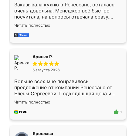
Заказывала кухню в Ренессанс, осталась
очень довольна. Менеджер всё быстро
посчитала, на вопросы отвечала сразу.
Замерщик приехал в субботу, подошёл к
Читать полностью
делу со всей ответственностью. Собрали
за день, ребята работали аккуратно, даже
пыли почти не было. Качество отличное,
ящики ходят плавно, ничего не скрипит.
Всё подошло как влитое.
Аринка Р.
5 августа 2026
Больше всех мне понравилось
предложение от компании Ренессанс от
Елены Сергеевой. Подходяшщая цена и
короткие сроки изготовления. Приехавший
Читать полностью
для замера сотрудник Владислав
предложил по моему эскизу самый
1
подходящий вариант шкафа. Немного его
видоизменил, получилось даже лучше, чем
я хотела.
Ярослава