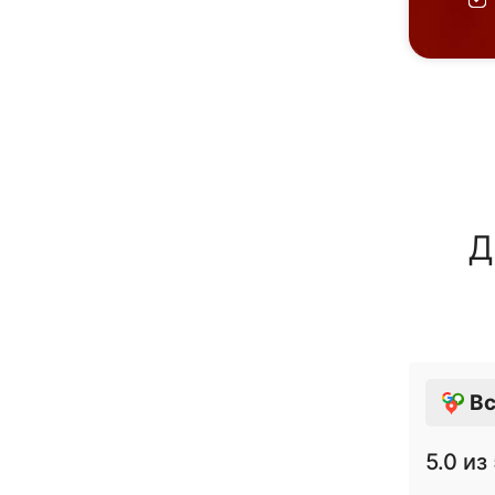
Д
Вс
5.0
из 