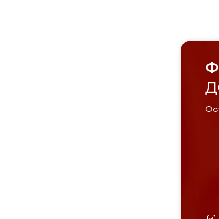
Ф
Д
Ост