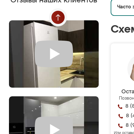
Отзывы наших клиентов
Часто 
Схе
Оста
Позвон
8 (
8 (
8 (
Или оставь