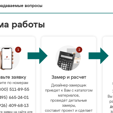
задаваемые вопросы
ма работы
вьте заявку
Замер и расчет
ите по номерам
Дизайнер-замерщик
800) 511-89-55
приедет к Вам с каталогом
материалов,
Вы
495) 665-24-01
проведёт детальные
р
926) 409-68-13
замеры,
д
составит проект и сделает
з
те заявку на сайте для