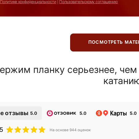
Политике конфиденциальности
|
Пользовательскому соглашению
ПОСМОТРЕТЬ МАТ
ержим планку серьезнее, чем
катани
е отзывы
5.0
5.0
5.0
5
На основе
944
оценок