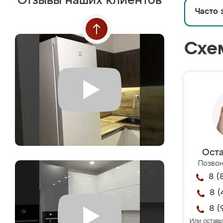
Отзывы наших клиентов
Часто 
Схе
Оста
Позвон
8 (
8 (
8 (
Или оставь