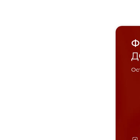
Ф
Д
Ост