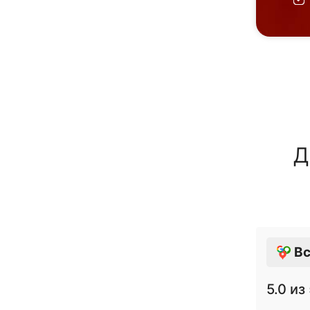
Д
Вс
5.0
из 