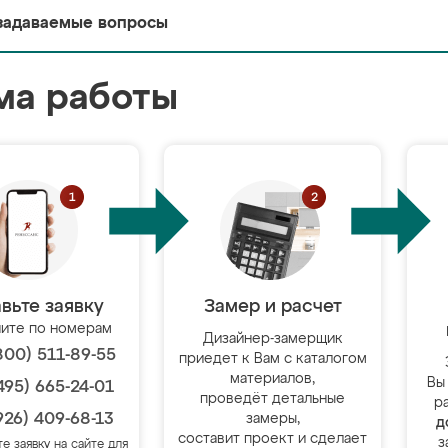
задаваемые вопросы
ма работы
вьте заявку
Замер и расчет
ите по номерам
Дизайнер-замерщик
800) 511-89-55
приедет к Вам с каталогом
материалов,
Вы
495) 665-24-01
проведёт детальные
р
926) 409-68-13
замеры,
д
составит проект и сделает
з
те заявку на сайте для