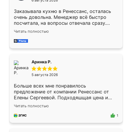
6 августа 2026
мебели буду заказывать только здесь.
Заказывала кухню в Ренессанс, осталась
очень довольна. Менеджер всё быстро
посчитала, на вопросы отвечала сразу.
Замерщик приехал в субботу, подошёл к
Читать полностью
делу со всей ответственностью. Собрали
за день, ребята работали аккуратно, даже
пыли почти не было. Качество отличное,
ящики ходят плавно, ничего не скрипит.
Всё подошло как влитое.
Аринка Р.
5 августа 2026
Больше всех мне понравилось
предложение от компании Ренессанс от
Елены Сергеевой. Подходяшщая цена и
короткие сроки изготовления. Приехавший
Читать полностью
для замера сотрудник Владислав
предложил по моему эскизу самый
1
подходящий вариант шкафа. Немного его
видоизменил, получилось даже лучше, чем