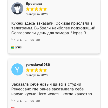
я хотела.
Ярослава
3 августа 2026
Кухню здесь заказали. Эскизы прислали в
телеграмм. Выбрали наиболее подходящий.
Согласовали день для замера. Через 3
недели кухня была уже готова. Остались
Читать полностью
довольны работой. Спасибо Ренессанс
мебель за качественную работу!
yaroslava1986
3 августа 2026
Заказала себе новый шкаф в студии
Ренессанс где ранее заказывала себе
новую кухню.Чего искать, когда качеством
вполне довольна. Служит кухня уже почти
Читать полностью
два года, нареканий нет.