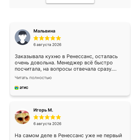
Мальвина
6 августа 2026
Заказывала кухню в Ренессанс, осталась
очень довольна. Менеджер всё быстро
посчитала, на вопросы отвечала сразу.
Замерщик приехал в субботу, подошёл к
Читать полностью
делу со всей ответственностью. Собрали
за день, ребята работали аккуратно, даже
пыли почти не было. Качество отличное,
ящики ходят плавно, ничего не скрипит.
Всё подошло как влитое.
Игорь М.
6 августа 2026
На самом деле в Ренессанс уже не первый