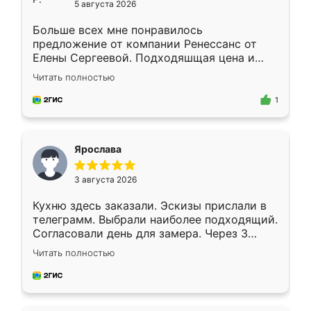
5 августа 2026
Больше всех мне понравилось
предложение от компании Ренессанс от
Елены Сергеевой. Подходяшщая цена и
короткие сроки изготовления. Приехавший
Читать полностью
для замера сотрудник Владислав
предложил по моему эскизу самый
1
подходящий вариант шкафа. Немного его
видоизменил, получилось даже лучше, чем
я хотела.
Ярослава
3 августа 2026
Кухню здесь заказали. Эскизы прислали в
телеграмм. Выбрали наиболее подходящий.
Согласовали день для замера. Через 3
недели кухня была уже готова. Остались
Читать полностью
довольны работой. Спасибо Ренессанс
мебель за качественную работу!