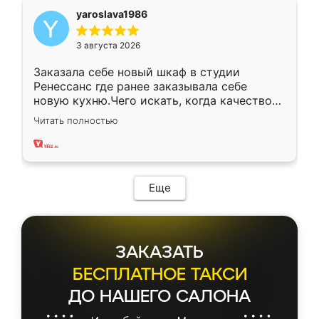
yaroslava1986
3 августа 2026
Заказала себе новый шкаф в студии
Ренессанс где ранее заказывала себе
новую кухню.Чего искать, когда качеством
вполне довольна. Служит кухня уже почти
Читать полностью
два года, нареканий нет.
Еще
ЗАКАЗАТЬ
БЕСПЛАТНОЕ ТАКСИ
ДО НАШЕГО САЛОНА