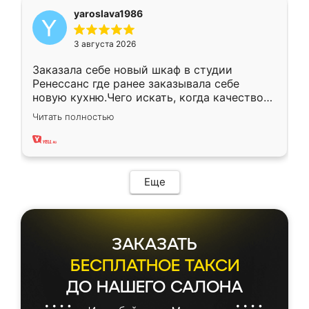
yaroslava1986
3 августа 2026
Заказала себе новый шкаф в студии
Ренессанс где ранее заказывала себе
новую кухню.Чего искать, когда качеством
вполне довольна. Служит кухня уже почти
Читать полностью
два года, нареканий нет.
Еще
ЗАКАЗАТЬ
БЕСПЛАТНОЕ ТАКСИ
ДО НАШЕГО САЛОНА