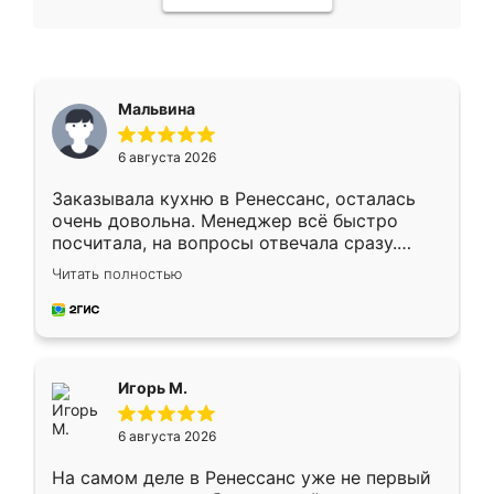
Мальвина
6 августа 2026
Заказывала кухню в Ренессанс, осталась
очень довольна. Менеджер всё быстро
посчитала, на вопросы отвечала сразу.
Замерщик приехал в субботу, подошёл к
Читать полностью
делу со всей ответственностью. Собрали
за день, ребята работали аккуратно, даже
пыли почти не было. Качество отличное,
ящики ходят плавно, ничего не скрипит.
Всё подошло как влитое.
Игорь М.
6 августа 2026
На самом деле в Ренессанс уже не первый