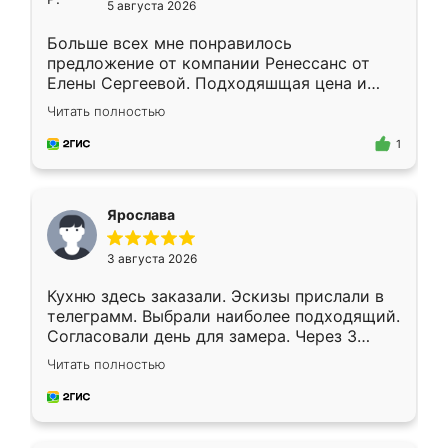
5 августа 2026
Больше всех мне понравилось
предложение от компании Ренессанс от
Елены Сергеевой. Подходяшщая цена и
короткие сроки изготовления. Приехавший
Читать полностью
для замера сотрудник Владислав
предложил по моему эскизу самый
1
подходящий вариант шкафа. Немного его
видоизменил, получилось даже лучше, чем
я хотела.
Ярослава
3 августа 2026
Кухню здесь заказали. Эскизы прислали в
телеграмм. Выбрали наиболее подходящий.
Согласовали день для замера. Через 3
недели кухня была уже готова. Остались
Читать полностью
довольны работой. Спасибо Ренессанс
мебель за качественную работу!