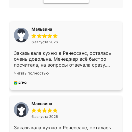
Мальвина
6 августа 2026
Заказывала кухню в Ренессанс, осталась
очень довольна. Менеджер всё быстро
посчитала, на вопросы отвечала сразу.
Замерщик приехал в субботу, подошёл к
Читать полностью
делу со всей ответственностью. Собрали
за день, ребята работали аккуратно, даже
пыли почти не было. Качество отличное,
ящики ходят плавно, ничего не скрипит.
Всё подошло как влитое.
Мальвина
6 августа 2026
Заказывала кухню в Ренессанс, осталась