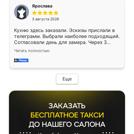
Ярослава
3 августа 2026
Кухню здесь заказали. Эскизы прислали в
телеграмм. Выбрали наиболее подходящий.
Согласовали день для замера. Через 3
недели кухня была уже готова. Остались
Читать полностью
довольны работой. Спасибо Ренессанс
мебель за качественную работу!
Еще
ЗАКАЗАТЬ
БЕСПЛАТНОЕ ТАКСИ
ДО НАШЕГО САЛОНА