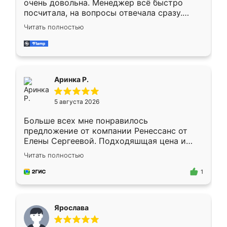
очень довольна. Менеджер всё быстро
посчитала, на вопросы отвечала сразу.
Замерщик приехал в субботу, подошёл к
Читать полностью
делу со всей ответственностью. Собрали
за день, ребята работали аккуратно, даже
пыли почти не было. Качество отличное,
ящики ходят плавно, ничего не скрипит.
Всё подошло как влитое.
Аринка Р.
5 августа 2026
Больше всех мне понравилось
предложение от компании Ренессанс от
Елены Сергеевой. Подходяшщая цена и
короткие сроки изготовления. Приехавший
Читать полностью
для замера сотрудник Владислав
предложил по моему эскизу самый
1
подходящий вариант шкафа. Немного его
видоизменил, получилось даже лучше, чем
я хотела.
Ярослава