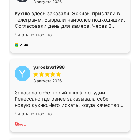
3 августа 2026
Кухню здесь заказали. Эскизы прислали в
телеграмм. Выбрали наиболее подходящий.
Согласовали день для замера. Через 3
недели кухня была уже готова. Остались
Читать полностью
довольны работой. Спасибо Ренессанс
мебель за качественную работу!
yaroslava1986
3 августа 2026
Заказала себе новый шкаф в студии
Ренессанс где ранее заказывала себе
новую кухню.Чего искать, когда качеством
вполне довольна. Служит кухня уже почти
Читать полностью
два года, нареканий нет.