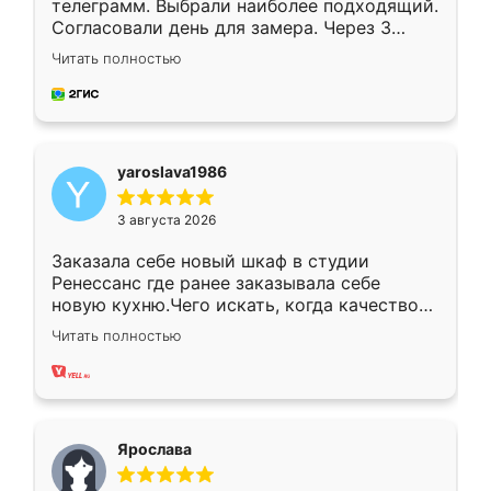
телеграмм. Выбрали наиболее подходящий.
Согласовали день для замера. Через 3
недели кухня была уже готова. Остались
Читать полностью
довольны работой. Спасибо Ренессанс
мебель за качественную работу!
yaroslava1986
3 августа 2026
Заказала себе новый шкаф в студии
Ренессанс где ранее заказывала себе
новую кухню.Чего искать, когда качеством
вполне довольна. Служит кухня уже почти
Читать полностью
два года, нареканий нет.
Ярослава