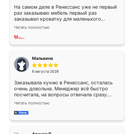
На самом деле в Ренессанс уже не первый
раз заказываю мебель первый раз
заказывал кроватку для маленького
ребёнка при его рождении ,во второй раз
Читать полностью
заказал шкаф-купе. По качеству очень
хорошее сборка достаточно быстрая,
также адекватные цены. До этого
сравнивал с разными конкурентами в этом
сегменте ,выбор у конкурентов куда
Мальвина
меньше, здесь же он более разнообразный.
Мне нравится ,если что-то потребуется из
6 августа 2026
мебели буду заказывать только здесь.
Заказывала кухню в Ренессанс, осталась
очень довольна. Менеджер всё быстро
посчитала, на вопросы отвечала сразу.
Замерщик приехал в субботу, подошёл к
Читать полностью
делу со всей ответственностью. Собрали
за день, ребята работали аккуратно, даже
пыли почти не было. Качество отличное,
ящики ходят плавно, ничего не скрипит.
Всё подошло как влитое.
Аринка Р.