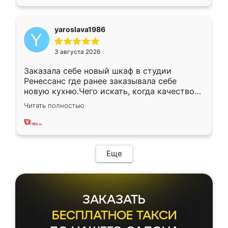
yaroslava1986
3 августа 2026
Заказала себе новый шкаф в студии
Ренессанс где ранее заказывала себе
новую кухню.Чего искать, когда качеством
вполне довольна. Служит кухня уже почти
Читать полностью
два года, нареканий нет.
Еще
ЗАКАЗАТЬ
БЕСПЛАТНОЕ ТАКСИ