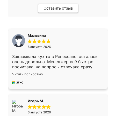
Оставить отзыв
Мальвина
6 августа 2026
Заказывала кухню в Ренессанс, осталась
очень довольна. Менеджер всё быстро
посчитала, на вопросы отвечала сразу.
Замерщик приехал в субботу, подошёл к
Читать полностью
делу со всей ответственностью. Собрали
за день, ребята работали аккуратно, даже
пыли почти не было. Качество отличное,
ящики ходят плавно, ничего не скрипит.
Всё подошло как влитое.
Игорь М.
6 августа 2026