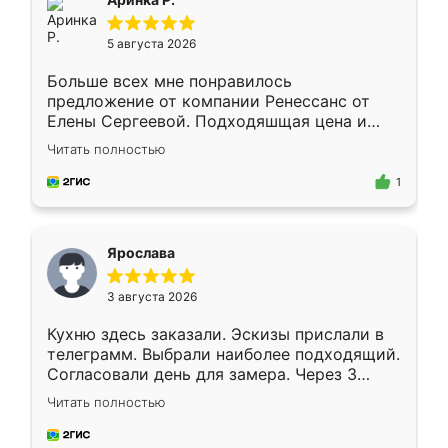
5 августа 2026
Больше всех мне понравилось
предложение от компании Ренессанс от
Елены Сергеевой. Подходяшщая цена и
короткие сроки изготовления. Приехавший
Читать полностью
для замера сотрудник Владислав
предложил по моему эскизу самый
1
подходящий вариант шкафа. Немного его
видоизменил, получилось даже лучше, чем
я хотела.
Ярослава
3 августа 2026
Кухню здесь заказали. Эскизы прислали в
телеграмм. Выбрали наиболее подходящий.
Согласовали день для замера. Через 3
недели кухня была уже готова. Остались
Читать полностью
довольны работой. Спасибо Ренессанс
мебель за качественную работу!