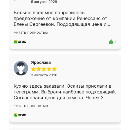
5 августа 2026
Больше всех мне понравилось
предложение от компании Ренессанс от
Елены Сергеевой. Подходяшщая цена и
короткие сроки изготовления. Приехавший
Читать полностью
для замера сотрудник Владислав
предложил по моему эскизу самый
1
подходящий вариант шкафа. Немного его
видоизменил, получилось даже лучше, чем
я хотела.
Ярослава
3 августа 2026
Кухню здесь заказали. Эскизы прислали в
телеграмм. Выбрали наиболее подходящий.
Согласовали день для замера. Через 3
недели кухня была уже готова. Остались
Читать полностью
довольны работой. Спасибо Ренессанс
мебель за качественную работу!