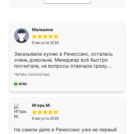
Мальвина
6 августа 2026
Заказывала кухню в Ренессанс, осталась
очень довольна. Менеджер всё быстро
посчитала, на вопросы отвечала сразу.
Замерщик приехал в субботу, подошёл к
Читать полностью
делу со всей ответственностью. Собрали
за день, ребята работали аккуратно, даже
пыли почти не было. Качество отличное,
ящики ходят плавно, ничего не скрипит.
Всё подошло как влитое.
Игорь М.
6 августа 2026
На самом деле в Ренессанс уже не первый