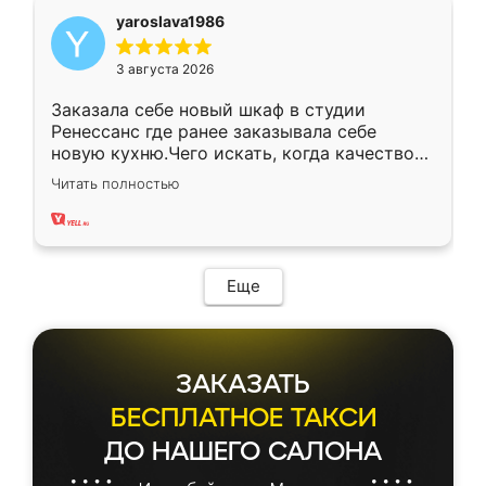
yaroslava1986
3 августа 2026
Заказала себе новый шкаф в студии
Ренессанс где ранее заказывала себе
новую кухню.Чего искать, когда качеством
вполне довольна. Служит кухня уже почти
Читать полностью
два года, нареканий нет.
Еще
ЗАКАЗАТЬ
БЕСПЛАТНОЕ ТАКСИ
ДО НАШЕГО САЛОНА