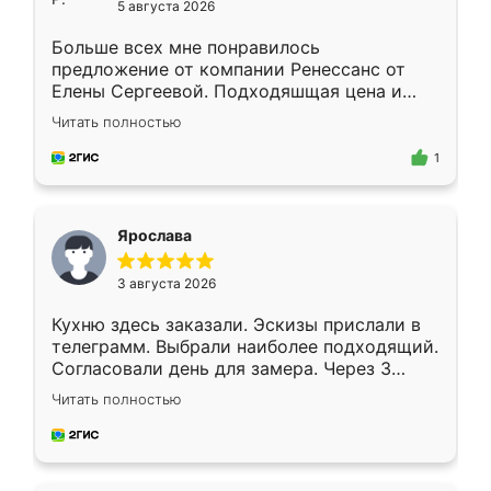
5 августа 2026
Больше всех мне понравилось
предложение от компании Ренессанс от
Елены Сергеевой. Подходяшщая цена и
короткие сроки изготовления. Приехавший
Читать полностью
для замера сотрудник Владислав
предложил по моему эскизу самый
1
подходящий вариант шкафа. Немного его
видоизменил, получилось даже лучше, чем
я хотела.
Ярослава
3 августа 2026
Кухню здесь заказали. Эскизы прислали в
телеграмм. Выбрали наиболее подходящий.
Согласовали день для замера. Через 3
недели кухня была уже готова. Остались
Читать полностью
довольны работой. Спасибо Ренессанс
мебель за качественную работу!