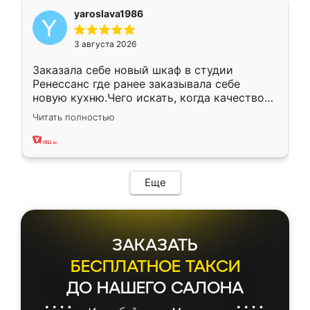
yaroslava1986
3 августа 2026
Заказала себе новый шкаф в студии
Ренессанс где ранее заказывала себе
новую кухню.Чего искать, когда качеством
вполне довольна. Служит кухня уже почти
Читать полностью
два года, нареканий нет.
Еще
ЗАКАЗАТЬ
БЕСПЛАТНОЕ ТАКСИ
ДО НАШЕГО САЛОНА