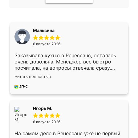
Мальвина
6 августа 2026
Заказывала кухню в Ренессанс, осталась
очень довольна. Менеджер всё быстро
посчитала, на вопросы отвечала сразу.
Замерщик приехал в субботу, подошёл к
Читать полностью
делу со всей ответственностью. Собрали
за день, ребята работали аккуратно, даже
пыли почти не было. Качество отличное,
ящики ходят плавно, ничего не скрипит.
Всё подошло как влитое.
Игорь М.
6 августа 2026
На самом деле в Ренессанс уже не первый