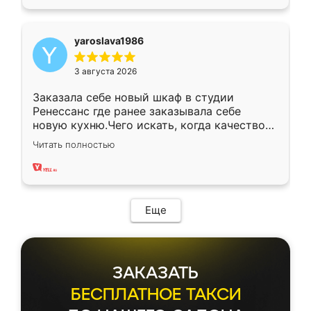
yaroslava1986
3 августа 2026
Заказала себе новый шкаф в студии
Ренессанс где ранее заказывала себе
новую кухню.Чего искать, когда качеством
вполне довольна. Служит кухня уже почти
Читать полностью
два года, нареканий нет.
Еще
ЗАКАЗАТЬ
БЕСПЛАТНОЕ ТАКСИ