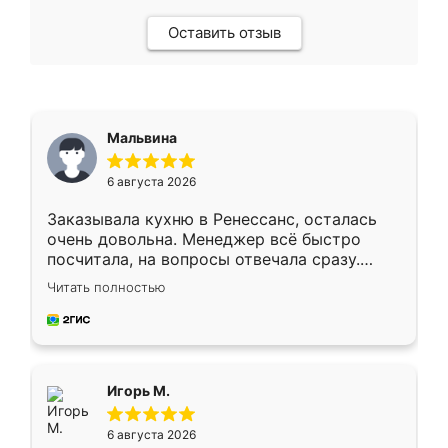
Оставить отзыв
Мальвина
6 августа 2026
Заказывала кухню в Ренессанс, осталась
очень довольна. Менеджер всё быстро
посчитала, на вопросы отвечала сразу.
Замерщик приехал в субботу, подошёл к
Читать полностью
делу со всей ответственностью. Собрали
за день, ребята работали аккуратно, даже
пыли почти не было. Качество отличное,
ящики ходят плавно, ничего не скрипит.
Всё подошло как влитое.
Игорь М.
6 августа 2026