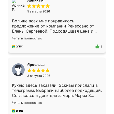
Аринка Р.
5 августа 2026
Больше всех мне понравилось
предложение от компании Ренессанс от
Елены Сергеевой. Подходяшщая цена и
короткие сроки изготовления. Приехавший
Читать полностью
для замера сотрудник Владислав
предложил по моему эскизу самый
1
подходящий вариант шкафа. Немного его
видоизменил, получилось даже лучше, чем
я хотела.
Ярослава
3 августа 2026
Кухню здесь заказали. Эскизы прислали в
телеграмм. Выбрали наиболее подходящий.
Согласовали день для замера. Через 3
недели кухня была уже готова. Остались
Читать полностью
довольны работой. Спасибо Ренессанс
мебель за качественную работу!