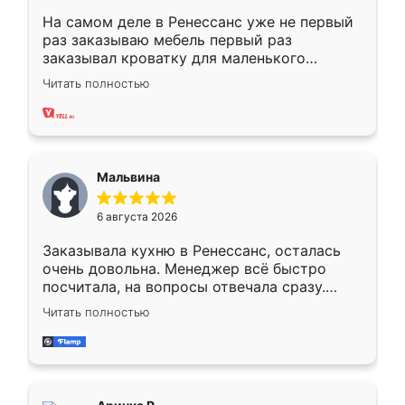
На самом деле в Ренессанс уже не первый
раз заказываю мебель первый раз
заказывал кроватку для маленького
ребёнка при его рождении ,во второй раз
Читать полностью
заказал шкаф-купе. По качеству очень
хорошее сборка достаточно быстрая,
также адекватные цены. До этого
сравнивал с разными конкурентами в этом
сегменте ,выбор у конкурентов куда
Мальвина
меньше, здесь же он более разнообразный.
Мне нравится ,если что-то потребуется из
6 августа 2026
мебели буду заказывать только здесь.
Заказывала кухню в Ренессанс, осталась
очень довольна. Менеджер всё быстро
посчитала, на вопросы отвечала сразу.
Замерщик приехал в субботу, подошёл к
Читать полностью
делу со всей ответственностью. Собрали
за день, ребята работали аккуратно, даже
пыли почти не было. Качество отличное,
ящики ходят плавно, ничего не скрипит.
Всё подошло как влитое.