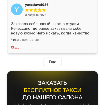
yaroslava1986
3 августа 2026
Заказала себе новый шкаф в студии
Ренессанс где ранее заказывала себе
новую кухню.Чего искать, когда качеством
вполне довольна. Служит кухня уже почти
Читать полностью
два года, нареканий нет.
Еще
ЗАКАЗАТЬ
БЕСПЛАТНОЕ ТАКСИ
ДО НАШЕГО САЛОНА