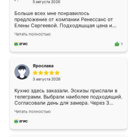
5 августа 2026
Больше всех мне понравилось
предложение от компании Ренессанс от
Елены Сергеевой. Подходяшщая цена и
короткие сроки изготовления. Приехавший
Читать полностью
для замера сотрудник Владислав
предложил по моему эскизу самый
1
подходящий вариант шкафа. Немного его
видоизменил, получилось даже лучше, чем
я хотела.
Ярослава
3 августа 2026
Кухню здесь заказали. Эскизы прислали в
телеграмм. Выбрали наиболее подходящий.
Согласовали день для замера. Через 3
недели кухня была уже готова. Остались
Читать полностью
довольны работой. Спасибо Ренессанс
мебель за качественную работу!