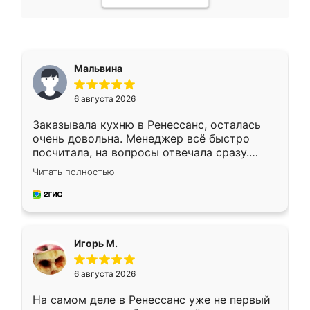
Мальвина
6 августа 2026
Заказывала кухню в Ренессанс, осталась
очень довольна. Менеджер всё быстро
посчитала, на вопросы отвечала сразу.
Замерщик приехал в субботу, подошёл к
Читать полностью
делу со всей ответственностью. Собрали
за день, ребята работали аккуратно, даже
пыли почти не было. Качество отличное,
ящики ходят плавно, ничего не скрипит.
Всё подошло как влитое.
Игорь М.
6 августа 2026
На самом деле в Ренессанс уже не первый