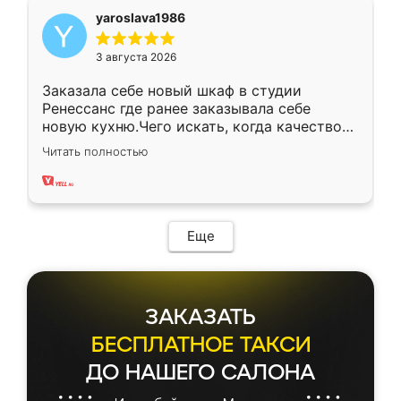
yaroslava1986
3 августа 2026
Заказала себе новый шкаф в студии
Ренессанс где ранее заказывала себе
новую кухню.Чего искать, когда качеством
вполне довольна. Служит кухня уже почти
Читать полностью
два года, нареканий нет.
Еще
ЗАКАЗАТЬ
БЕСПЛАТНОЕ ТАКСИ
ДО НАШЕГО САЛОНА