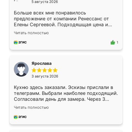
5 августа 2026
Больше всех мне понравилось
предложение от компании Ренессанс от
Елены Сергеевой. Подходяшщая цена и
короткие сроки изготовления. Приехавший
Читать полностью
для замера сотрудник Владислав
предложил по моему эскизу самый
1
подходящий вариант шкафа. Немного его
видоизменил, получилось даже лучше, чем
я хотела.
Ярослава
3 августа 2026
Кухню здесь заказали. Эскизы прислали в
телеграмм. Выбрали наиболее подходящий.
Согласовали день для замера. Через 3
недели кухня была уже готова. Остались
Читать полностью
довольны работой. Спасибо Ренессанс
мебель за качественную работу!