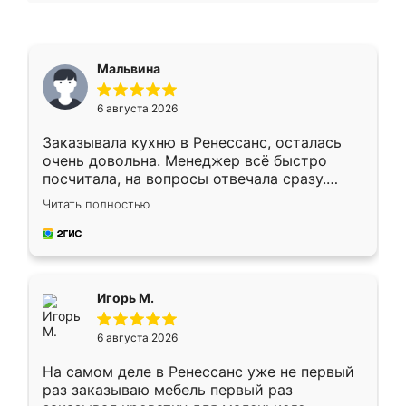
Мальвина
6 августа 2026
Заказывала кухню в Ренессанс, осталась
очень довольна. Менеджер всё быстро
посчитала, на вопросы отвечала сразу.
Замерщик приехал в субботу, подошёл к
Читать полностью
делу со всей ответственностью. Собрали
за день, ребята работали аккуратно, даже
пыли почти не было. Качество отличное,
ящики ходят плавно, ничего не скрипит.
Всё подошло как влитое.
Игорь М.
6 августа 2026
На самом деле в Ренессанс уже не первый
раз заказываю мебель первый раз