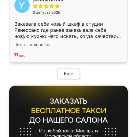
3 августа 2026
Заказала себе новый шкаф в студии
Ренессанс где ранее заказывала себе
новую кухню.Чего искать, когда качеством
вполне довольна. Служит кухня уже почти
Читать полностью
два года, нареканий нет.
Еще
ЗАКАЗАТЬ
БЕСПЛАТНОЕ ТАКСИ
ДО НАШЕГО САЛОНА
Из любой точки Москвы и
Московской области!