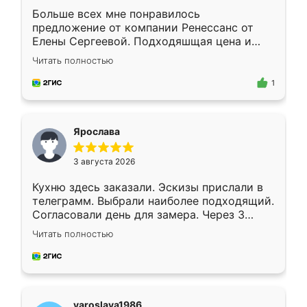
Больше всех мне понравилось
предложение от компании Ренессанс от
Елены Сергеевой. Подходяшщая цена и
короткие сроки изготовления. Приехавший
Читать полностью
для замера сотрудник Владислав
предложил по моему эскизу самый
1
подходящий вариант шкафа. Немного его
видоизменил, получилось даже лучше, чем
я хотела.
Ярослава
3 августа 2026
Кухню здесь заказали. Эскизы прислали в
телеграмм. Выбрали наиболее подходящий.
Согласовали день для замера. Через 3
недели кухня была уже готова. Остались
Читать полностью
довольны работой. Спасибо Ренессанс
мебель за качественную работу!
yaroslava1986