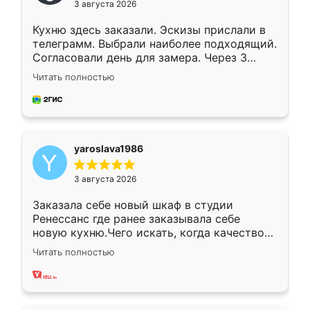
3 августа 2026
Кухню здесь заказали. Эскизы прислали в
телеграмм. Выбрали наиболее подходящий.
Согласовали день для замера. Через 3
недели кухня была уже готова. Остались
Читать полностью
довольны работой. Спасибо Ренессанс
мебель за качественную работу!
yaroslava1986
3 августа 2026
Заказала себе новый шкаф в студии
Ренессанс где ранее заказывала себе
новую кухню.Чего искать, когда качеством
вполне довольна. Служит кухня уже почти
Читать полностью
два года, нареканий нет.