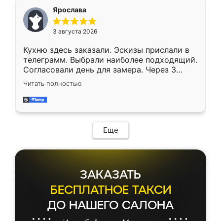
Ярослава
3 августа 2026
Кухню здесь заказали. Эскизы прислали в
телеграмм. Выбрали наиболее подходящий.
Согласовали день для замера. Через 3
недели кухня была уже готова. Остались
Читать полностью
довольны работой. Спасибо Ренессанс
мебель за качественную работу!
Еще
ЗАКАЗАТЬ
БЕСПЛАТНОЕ ТАКСИ
ДО НАШЕГО САЛОНА