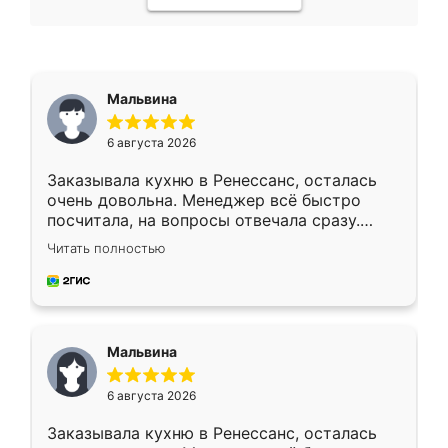
Мальвина
6 августа 2026
Заказывала кухню в Ренессанс, осталась
очень довольна. Менеджер всё быстро
посчитала, на вопросы отвечала сразу.
Замерщик приехал в субботу, подошёл к
Читать полностью
делу со всей ответственностью. Собрали
за день, ребята работали аккуратно, даже
пыли почти не было. Качество отличное,
ящики ходят плавно, ничего не скрипит.
Всё подошло как влитое.
Мальвина
6 августа 2026
Заказывала кухню в Ренессанс, осталась