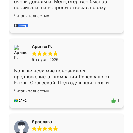
очень довольна. Менеджер всё быстро
посчитала, на вопросы отвечала сразу.
Замерщик приехал в субботу, подошёл к
Читать полностью
делу со всей ответственностью. Собрали
за день, ребята работали аккуратно, даже
пыли почти не было. Качество отличное,
ящики ходят плавно, ничего не скрипит.
Всё подошло как влитое.
Аринка Р.
5 августа 2026
Больше всех мне понравилось
предложение от компании Ренессанс от
Елены Сергеевой. Подходяшщая цена и
короткие сроки изготовления. Приехавший
Читать полностью
для замера сотрудник Владислав
предложил по моему эскизу самый
1
подходящий вариант шкафа. Немного его
видоизменил, получилось даже лучше, чем
я хотела.
Ярослава