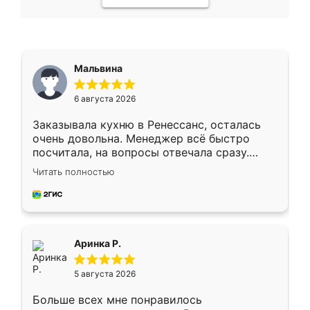
Мальвина
6 августа 2026
Заказывала кухню в Ренессанс, осталась
очень довольна. Менеджер всё быстро
посчитала, на вопросы отвечала сразу.
Замерщик приехал в субботу, подошёл к
Читать полностью
делу со всей ответственностью. Собрали
за день, ребята работали аккуратно, даже
пыли почти не было. Качество отличное,
ящики ходят плавно, ничего не скрипит.
Всё подошло как влитое.
Аринка Р.
5 августа 2026
Больше всех мне понравилось