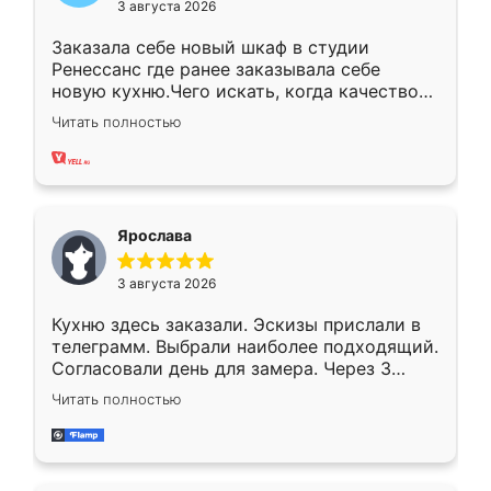
3 августа 2026
Заказала себе новый шкаф в студии
Ренессанс где ранее заказывала себе
новую кухню.Чего искать, когда качеством
вполне довольна. Служит кухня уже почти
Читать полностью
два года, нареканий нет.
Ярослава
3 августа 2026
Кухню здесь заказали. Эскизы прислали в
телеграмм. Выбрали наиболее подходящий.
Согласовали день для замера. Через 3
недели кухня была уже готова. Остались
Читать полностью
довольны работой. Спасибо Ренессанс
мебель за качественную работу!