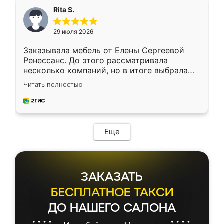
Rita S.
29 июля 2026
Заказывала мебель от Елены Сергеевой
Ренессанс. До этого рассматривала
несколько компаний, но в итоге выбрала
эту. Сначала обговорили условия, потом
Читать полностью
приехал замерщик, всё спокойно объяснил
и снял размеры. Изготовили в срок, с
доставкой тоже никаких проблем не
возникло. Сборку выполнили аккуратно,
мебель сразу встала на свое место без
Еще
каких-либо доработок. Качеством осталась
довольна, все выглядит так, как и ожидала.
ЗАКАЗАТЬ
БЕСПЛАТНОЕ ТАКСИ
ДО НАШЕГО САЛОНА