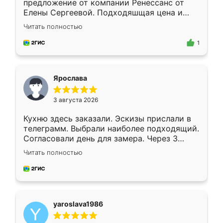
предложение от компании Ренессанс от
Елены Сергеевой. Подходяшщая цена и
короткие сроки изготовления. Приехавший
Читать полностью
для замера сотрудник Владислав
предложил по моему эскизу самый
1
подходящий вариант шкафа. Немного его
видоизменил, получилось даже лучше, чем
я хотела.
Ярослава
3 августа 2026
Кухню здесь заказали. Эскизы прислали в
телеграмм. Выбрали наиболее подходящий.
Согласовали день для замера. Через 3
недели кухня была уже готова. Остались
Читать полностью
довольны работой. Спасибо Ренессанс
мебель за качественную работу!
yaroslava1986