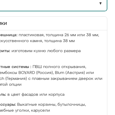
▼
ики
лешница:
пластиковая, толщина 26 мм или 38 мм;
скусственного камня, толщина 38 мм
риты:
изготовим кухню любого размера
тные системы :
ПВШ полного открывания,
ембоксы BOYARD (Россия), Blum (Австрия) или
ich (Германия) с плавным закрыванием дверок или
этой опции
ль:
в цвет фасадов или корпуса
ссуары:
Выкатные корзины, бутылочницы,
ебные уголки, карусели