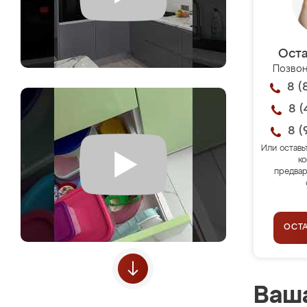
Оста
Позвон
8 (
8 (
8 (
Или оставь
ко
предвар
ОСТ
Ваша