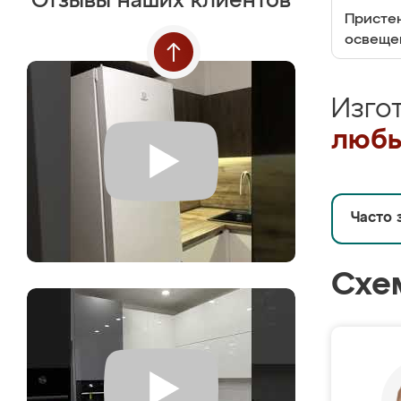
Отзывы наших клиентов
Пристен
освеще
Изго
любы
Часто 
Схе