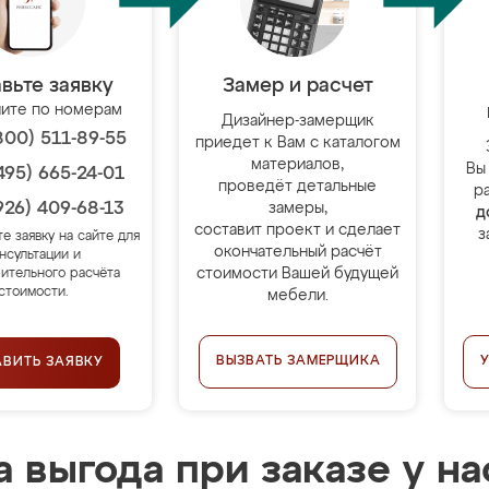
вьте заявку
Замер и расчет
ите по номерам
Дизайнер-замерщик
800) 511-89-55
приедет к Вам с каталогом
материалов,
Вы
495) 665-24-01
проведёт детальные
р
926) 409-68-13
замеры,
д
составит проект и сделает
з
те заявку на сайте для
окончательный расчёт
нсультации и
стоимости Вашей будущей
ительного расчёта
стоимости.
мебели.
ВЫЗВАТЬ ЗАМЕРЩИКА
АВИТЬ ЗАЯВКУ
 выгода при заказе у на