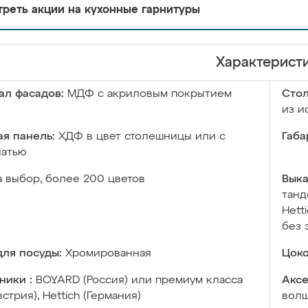
реть акции на кухонные гарнитуры
Характерист
ал фасадов:
МДФ с акриловым покрытием
Сто
из и
я панель:
ХДФ в цвет столешницы или с
Габа
чатью
а выбор, более 200 цветов
Выка
танд
Hett
без 
ля посуды:
Хромированная
Цоко
ники :
BOYARD (Россия) или премиум класса
Аксе
встрия), Hettich (Германия)
волш