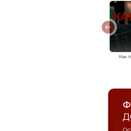
Как 
Ф
Д
Ост