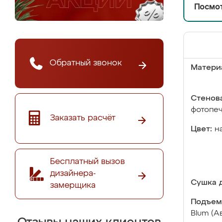
Посмот
Обратный звонок
Матери
Стенова
фотопе
Заказать расчёт
Цвет:
н
Бесплатный вызов
дизайнера-
Сушка д
замерщика
Подъем
Blum (А